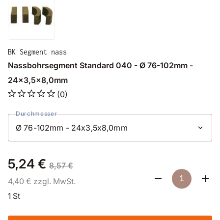
BK Segment nass
Nassbohrsegment Standard 040 - Ø 76-102mm -
24x3,5x8,0mm
(0)
Durchmesser
5,24 €
8,57 €
4,40 € zzgl. MwSt.
1 St