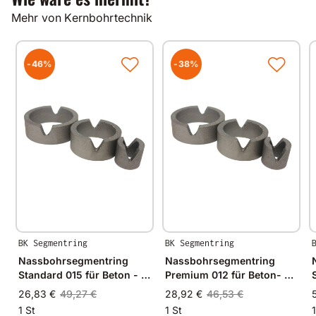
Alle unsere Produkte werden auf modernsten
Mehr von Kernbohrtechnik
Fertigungsmaschinen in Deutschland und im
angrenzenden West-Europa hergestellt.
Durch Verwendung hochwertiger Diamanten und
Bindungsmaterialien garantieren wir immer
-46%
-38%
gleichbleibende Spitzenqualität.
BK Segmentring
BK Segmentring
Nassbohrsegmentring
Nassbohrsegmentring
Standard 015 für Beton - Ø
Premium 012 für Beton- Ø
25mm - 25/20mm
30mm - 30/25mm
26,83 €
49,27 €
28,92 €
46,53 €
1 St
1 St
1