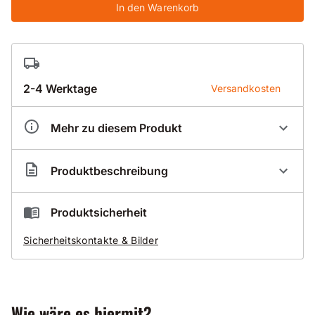
In den Warenkorb
2-4 Werktage
Versandkosten
Mehr zu diesem Produkt
Artikelnummer
BS015240
Produktbeschreibung
Nassbohrsegment Standard 040
Produktsicherheit
Abrasiv für Asphalt
Sicherheitskontakte & Bilder
Schamotte
und Sandstein
Gut zu wissen
Wie wäre es hiermit?