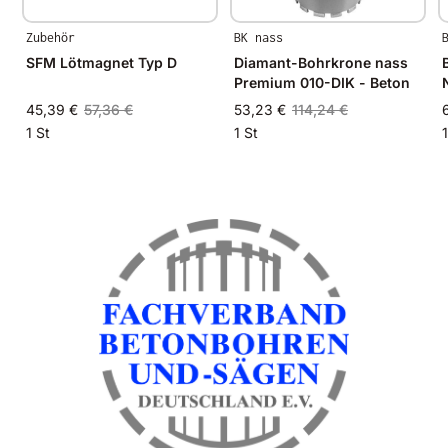
Zubehör
BK nass
SFM Lötmagnet Typ D
Diamant-Bohrkrone nass
Premium 010-DIK - Beton
45,39 €
57,36 €
53,23 €
114,24 €
1 St
1 St
1