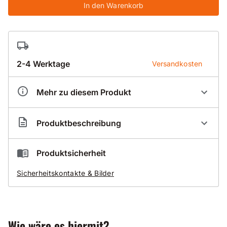
In den Warenkorb
2-4 Werktage
Versandkosten
Mehr zu diesem Produkt
Artikelnummer
BS001230
Produktbeschreibung
Nassbohrsegmentring Premium 012 für Beton
Produktsicherheit
mit normalen bis harten Zuschlägen
Sicherheitskontakte & Bilder
normal armiert
sehr gute Standzeit
Gut zu wissen
Wie wäre es hiermit?