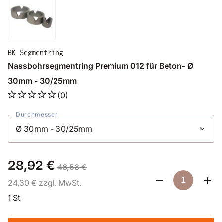
BK Segmentring
Nassbohrsegmentring Premium 012 für Beton- Ø
30mm - 30/25mm
(0)
Durchmesser
28,92 €
46,53 €
24,30 € zzgl. MwSt.
1 St