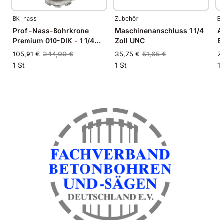
BK nass
Zubehör
Profi-Nass-Bohrkrone
Maschinenanschluss 1 1/4
Premium 010-DIK - 1 1/4
Zoll UNC
Zoll - NL360mm - Ø 161mm
105,91 €
244,00 €
35,75 €
51,65 €
1 St
1 St
1