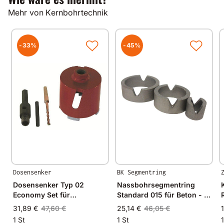
Alle unsere Produkte werden auf modernsten
Mehr von Kernbohrtechnik
Fertigungsmaschinen in Deutschland und im
angrenzenden West-Europa hergestellt.
Durch Verwendung hochwertiger Diamanten und
Bindungsmaterialien garantieren wir immer
-33%
-45%
gleichbleibende Spitzenqualität.
Dosensenker
BK Segmentring
Dosensenker Typ 02
Nassbohrsegmentring
Economy Set für
Standard 015 für Beton - Ø
Mauerwerk
22mm - 22/17mm
31,89 €
47,60 €
25,14 €
46,05 €
1 St
1 St
1