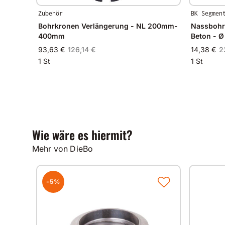
Zubehör
BK Segmen
Bohrkronen Verlängerung - NL 200mm-
Nassbohr
400mm
Beton - 
93,63 €
126,14 €
14,38 €
2
1 St
1 St
Wie wäre es hiermit?
Mehr von DieBo
-5%