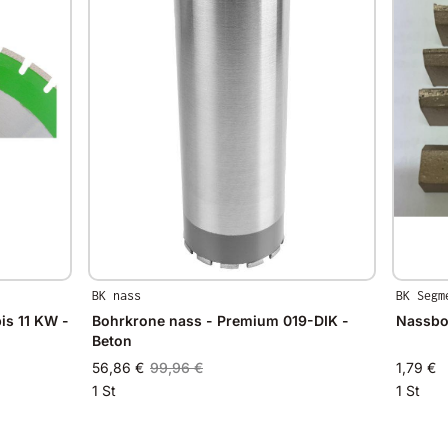
BK nass
BK Segm
bis 11 KW -
Bohrkrone nass - Premium 019-DIK -
Nassbo
Beton
56,86 €
99,96 €
1,79 €
1 St
1 St