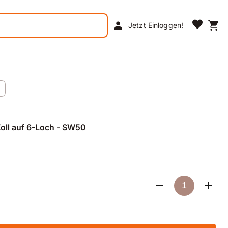
favorite
person
shopping_cart
Jetzt Einloggen!
Zoll auf 6-Loch - SW50