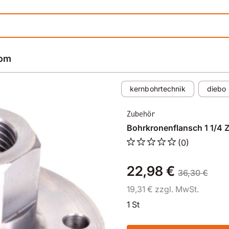
rom
kernbohrtechnik
diebo
Zubehör
Bohrkronenflansch 1 1/4 
(0)
22,98 €
36,30 €
19,31 € zzgl. MwSt.
1 St