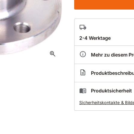
2-4 Werktage
zoom_in
Mehr zu diesem P
Artikelnummer
BZ1
Produktbeschreib
Bohrkronenflansch
Produktsicherheit
Sicherheitskontakte & Bild
1 1/4 Zoll auf 6-Loch
SW50