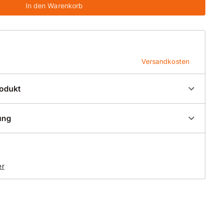
In den Warenkorb
Versandkosten
rodukt
0382
ung
er