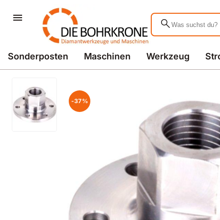
search
Sonderposten
Maschinen
Werkzeug
St
-37%