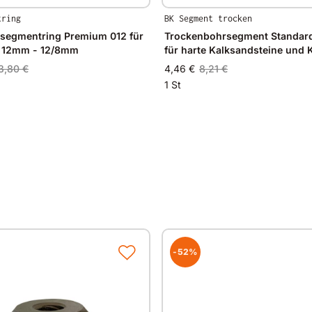
tring
BK Segment trocken
segmentring Premium 012 für
Trockenbohrsegment Standar
Ø 12mm - 12/8mm
für harte Kalksandsteine und K
3,80 €
4,46 €
8,21 €
1 St
-52%