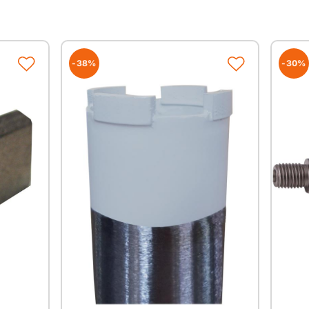
-38%
-30%