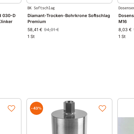
BK Softschlag
Dosense
d 030-D
Diamant-Trocken-Bohrkrone Softschlag
Dosens
linker
Premium
M16
58,41 €
94,01 €
8,03 €
1 St
1 St
-43%