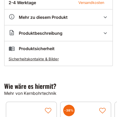
2-4 Werktage
Versandkosten
Mehr zu diesem Produkt
Artikelnummer
BZ10360
Produktbeschreibung
Zapfen R1/2 auf 1 1/4 Zoll
Produktsicherheit
Zapfen - Zapfen
Sicherheitskontakte & Bilder
Wie wäre es hiermit?
Mehr von Kernbohrtechnik
-38%