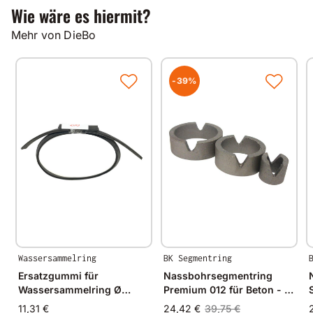
Wie wäre es hiermit?
Mehr von DieBo
-39%
Wassersammelring
BK Segmentring
Ersatzgummi für
Nassbohrsegmentring
Wassersammelring Ø
Premium 012 für Beton - Ø
200mm
24mm - 24/19mm
11,31 €
24,42 €
39,75 €