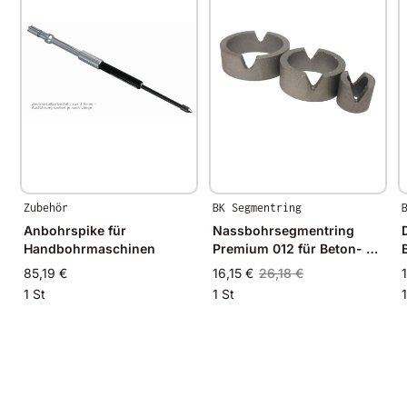
Zubehör
BK Segmentring
Anbohrspike für
Nassbohrsegmentring
Handbohrmaschinen
Premium 012 für Beton- Ø
14mm - 14/10mm
85,19 €
16,15 €
26,18 €
1 St
1 St
1