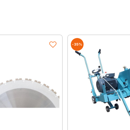
Produktbeschreibung DE
kompakter, robuster E
ideal zum Schneiden 
Estrichbodenplatten u
leicht zerlegbar in zwe
stufenlose, manuelle S
manueller Vorschub
-35%
asymetrische Schutzh
Verschmutzung
teilbarer Blattschutz 
Zahnriemen-Kraftüber
Feststellbremese geg
Technische Daten DEMIN 
E-Motor
E-Anschluss
Schnitttiefe
Blattdurchmesser