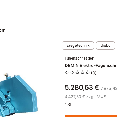
rom
saegetechnik
diebo
Fugenschneider
DEMIN Elektro-Fugenschn
(0)
5.280,63 €
7.875,4
4.437,50 € zzgl. MwSt.
1 St