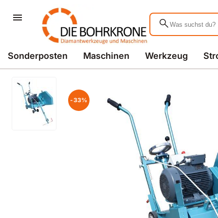
search
Sonderposten
Maschinen
Werkzeug
St
-33%