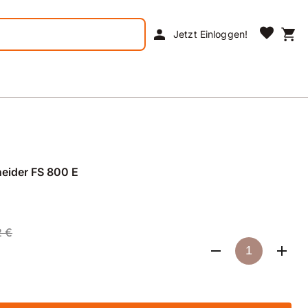
favorite
person
shopping_cart
Jetzt Einloggen!
eider FS 800 E
2 €