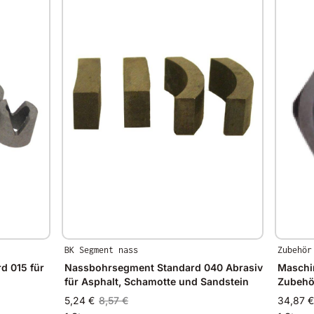
BK Segment nass
Zubehör
d 015 für
Nassbohrsegment Standard 040 Abrasiv
Maschi
für Asphalt, Schamotte und Sandstein
Zubehö
5,24 €
8,57 €
34,87 €