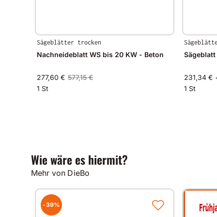
Sägeblätter trocken
Sägeblätt
Nachneideblatt WS bis 20 KW - Beton
277,60 €
577,15 €
231,34 €
1 St
1 St
Wie wäre es hiermit?
Mehr von DieBo
-39%