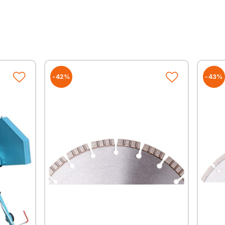
MIN FS 800 E
lektrofugenschneider
von Trenn- und Dehnungsfugen, Deckenöffnungen,
sw.
i Bauteile
chnitttieneinstellung
-42%
-43%
aube schützt Bediener und Gerät vor übermäßiger
ermöglicht Schnitte bis an die Wand
tragung
en Wegrollen
FS 800 E
400V - 8,2 KW - 11 PS
16A mit CEE-Stecker
max. 340 mm
bis max. 800mm