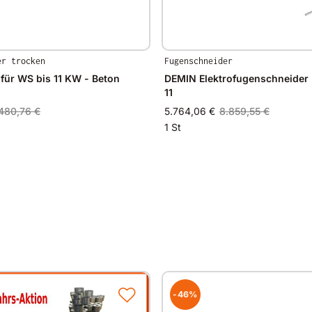
Blattschutz
Blattaufnahme
Länge
er trocken
Fugenschneider
Sägeblatt für WS bis 11 KW - Beton
DEMIN Elektrofugenschneider 
Breite
11
Höhe
480,76 €
5.764,06 €
8.859,55 €
1 St
Start
Gewicht ohne Blattschutz
-46%