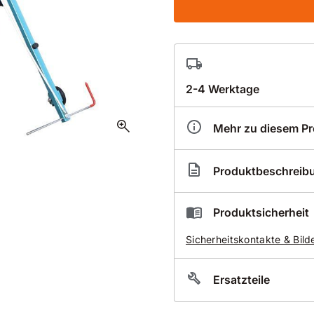
2-4 Werktage
zoom_in
Mehr zu diesem P
Artikelnummer
WP0
Produktbeschreib
Höhe
825
Breite
590
Tiefe
135
Der
DEMIN Elektro-Fugen
Produktsicherheit
Fugenschneider bei den Pr
Sicherheitskontakte & Bild
Lieferumfang
Ersatzteile
inkl. Sägeblatthaube