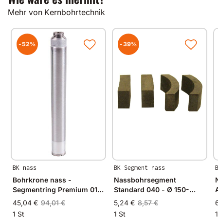
Alle unsere Produkte werden auf modernsten
Mehr von Kernbohrtechnik
Fertigungsmaschinen in Deutschland und im
angrenzenden West-Europa hergestellt.
Durch Verwendung hochwertiger Diamanten und
Bindungsmaterialien garantieren wir immer
-52%
-39%
gleichbleibende Spitzenqualität.
BK nass
BK Segment nass
Bohrkrone nass -
Nassbohrsegment
Segmentring Premium 012
Standard 040 - Ø 150-
- R 1/2 Zoll
250mm - 24x4,0x8,0mm
45,04 €
94,01 €
5,24 €
8,57 €
1 St
1 St
1