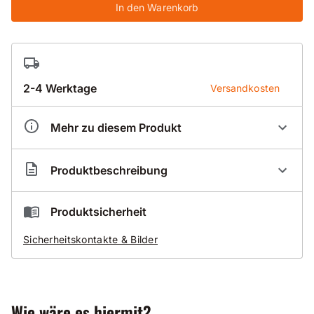
In den Warenkorb
2-4 Werktage
Versandkosten
Mehr zu diesem Produkt
Artikelnummer
BS001238
Produktbeschreibung
Nassbohrsegmentring Premium 012 für Beton
Produktsicherheit
mit normalen bis harten Zuschlägen
Sicherheitskontakte & Bilder
normal armiert
sehr gute Standzeit
Gut zu wissen
Wie wäre es hiermit?