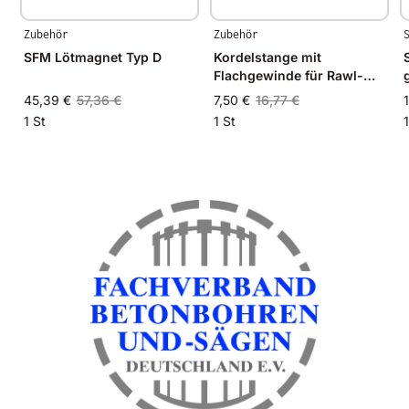
Zubehör
Zubehör
SFM Lötmagnet Typ D
Kordelstange mit
Flachgewinde für Rawl-
Anker M12
45,39 €
57,36 €
7,50 €
16,77 €
1 St
1 St
1