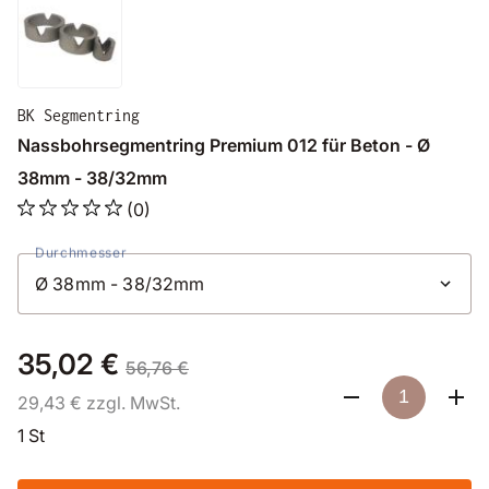
BK Segmentring
Nassbohrsegmentring Premium 012 für Beton - Ø
38mm - 38/32mm
(0)
Durchmesser
35,02 €
56,76 €
29,43 € zzgl. MwSt.
1 St