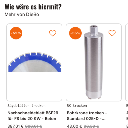
Wie wäre es hiermit?
Mehr von DieBo
-52%
-55%
Sägeblätter trocken
BK trocken
Nachschneideblatt BSF29
Bohrkrone trocken -
für FS bis 20 KW - Beton
Standard 025-D -
Kalksandstein
387,01 €
808,01 €
43,60 €
96,39 €