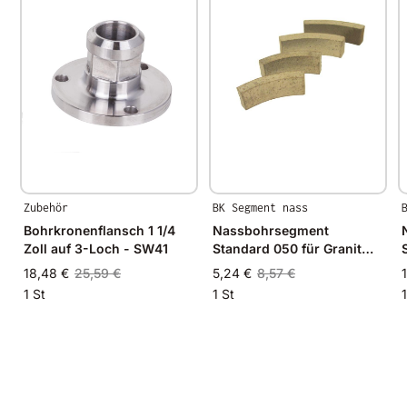
Zubehör
BK Segment nass
Bohrkronenflansch 1 1/4
Nassbohrsegment
Zoll auf 3-Loch - SW41
Standard 050 für Granit
und Hartgestein
18,48 €
25,59 €
5,24 €
8,57 €
1 St
1 St
1