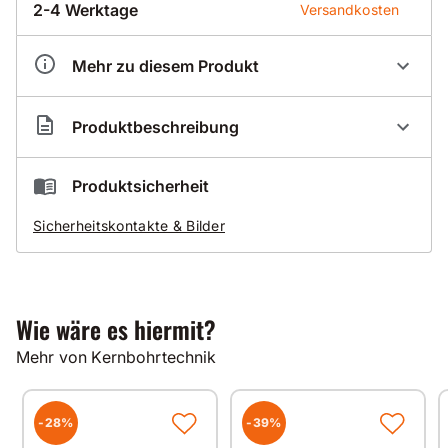
2-4 Werktage
Versandkosten
Mehr zu diesem Produkt
Artikelnummer
BZ11155
Produktbeschreibung
** Maschinenanschluss 1 1/4 Zoll UNC**
Produktsicherheit
Zubehör für Bajonett-System
Sicherheitskontakte & Bilder
Wie wäre es hiermit?
Mehr von Kernbohrtechnik
-28%
-39%