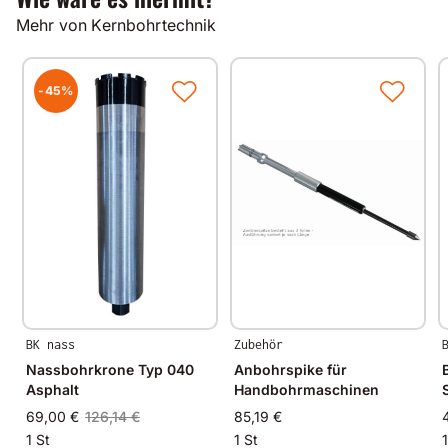
Alle unsere Produkte werden auf modernsten
Mehr von Kernbohrtechnik
Fertigungsmaschinen in Deutschland und im
angrenzenden West-Europa hergestellt.
Durch Verwendung hochwertiger Diamanten und
Bindungsmaterialien garantieren wir immer
-45%
gleichbleibende Spitzenqualität.
BK nass
Zubehör
Nassbohrkrone Typ 040
Anbohrspike für
Asphalt
Handbohrmaschinen
69,00 €
126,14 €
85,19 €
1 St
1 St
1