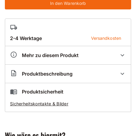
In den Warenkorb
2-4 Werktage
Versandkosten
Mehr zu diesem Produkt
Artikelnummer
BS001528
Produktbeschreibung
Nassbohrsegmentring Standard 015 für Beton
Produktsicherheit
mit sehr harten Zuschlägen
Sicherheitskontakte & Bilder
stark armiert
schnellschneidend
Gut zu wissen
Wie wäre es hiermit?