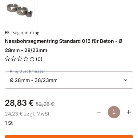
BK Segmentring
Nassbohrsegmentring Standard 015 für Beton - Ø
28mm - 28/23mm
(0)
Ring Durchmesser
28,83 €
52,96 €
24,23 € zzgl. MwSt.
1 St