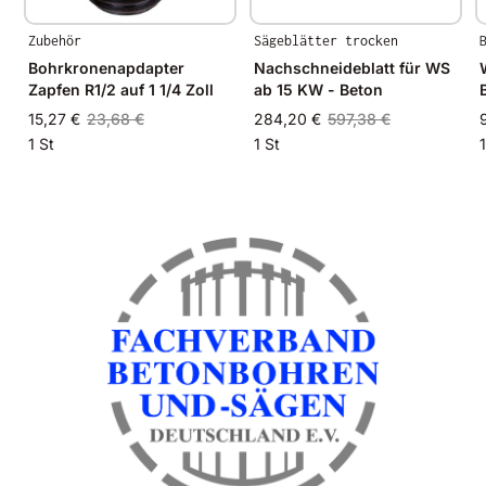
Zubehör
Sägeblätter trocken
Bohrkronenapdapter
Nachschneideblatt für WS
Zapfen R1/2 auf 1 1/4 Zoll
ab 15 KW - Beton
15,27 €
23,68 €
284,20 €
597,38 €
1 St
1 St
1