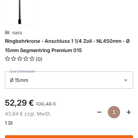
BK nass
Ringbohrkrone - Anschluss 1 1/4 Zoll - NL450mm - Ø
15mm Segmentring Premium 015
(0)
Durchmesser
52,29 €
109,48 €
43,94 € zzgl. MwSt.
1 St