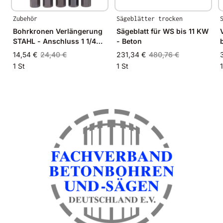
Zubehör
Sägeblätter trocken
Bohrkronen Verlängerung
Sägeblatt für WS bis 11 KW
STAHL - Anschluss 1 1/4
- Beton
Zoll 100-1000mm
14,54 €
24,40 €
231,34 €
480,76 €
1 St
1 St
1