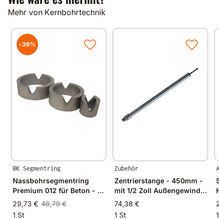
Mehr von Kernbohrtechnik
Andere Bohrdurchmesser und Nutzlängen auf
Anfrage.
-39%
Gut zu wissen
Alle unsere Produkte werden auf modernsten
Fertigungsmaschinen in Deutschland und im
angrenzenden West-Europa hergestellt.
Durch Verwendung hochwertiger Diamanten und
Bindungsmaterialien garantieren wir immer
gleichbleibende Spitzenqualität.
BK Segmentring
Zubehör
Nassbohrsegmentring
Zentrierstange - 450mm -
Premium 012 für Beton - Ø
mit 1/2 Zoll Außengewinde
32mm - 32/27mm
+ Zentrierbohrer
29,73 €
48,79 €
74,38 €
1 St
1 St
1