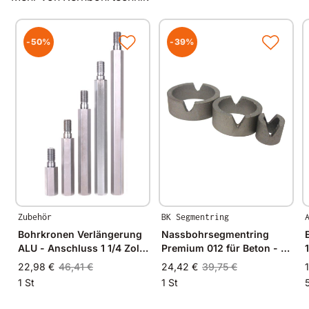
angrenzenden West-Europa hergestellt.
Durch Verwendung hochwertiger Diamanten und
Bindungsmaterialien garantieren wir immer
-50%
-39%
gleichbleibende Spitzenqualität.
Zubehör
BK Segmentring
Bohrkronen Verlängerung
Nassbohrsegmentring
ALU - Anschluss 1 1/4 Zoll
Premium 012 für Beton - Ø
100-500mm
24mm - 24/19mm
22,98 €
46,41 €
24,42 €
39,75 €
1 St
1 St