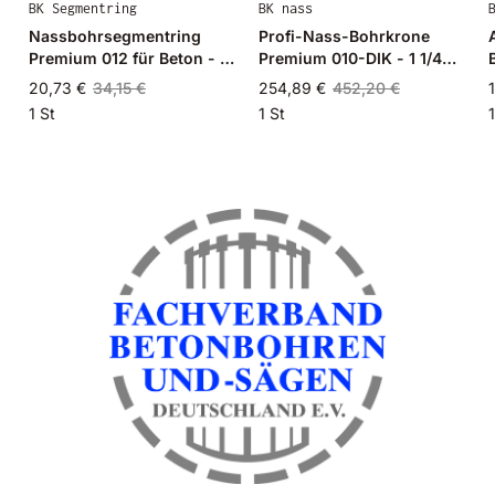
BK Segmentring
BK nass
Nassbohrsegmentring
Profi-Nass-Bohrkrone
Premium 012 für Beton - Ø
Premium 010-DIK - 1 1/4
20mm - 20/15mm
Zoll - NL450mm - Ø
20,73 €
34,15 €
254,89 €
452,20 €
215mm
1 St
1 St
1