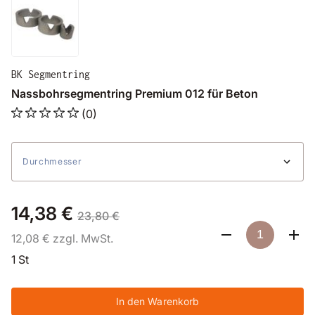
BK Segmentring
Nassbohrsegmentring Premium 012 für Beton
(0)
Durchmesser
14,38 €
23,80 €
12,08 € zzgl. MwSt.
1 St
In den Warenkorb