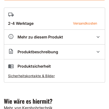
2-4 Werktage
Versandkosten
Mehr zu diesem Produkt
Artikelnummer
BSX01212
Produktbeschreibung
Nassbohrsegmentring Premium 012 für Beton
Produktsicherheit
mit normalen bis harten Zuschlägen
Sicherheitskontakte & Bilder
normal armiert
sehr gute Standzeit
Gut zu wissen
Wie wäre es hiermit?
Alle unsere Produkte werden auf modernsten
Mehr von Kernbohrtechnik
Fertigungsmaschinen in Deutschland und im