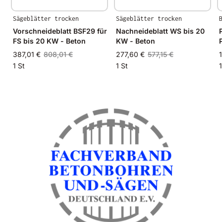
Sägeblätter trocken
Sägeblätter trocken
Vorschneideblatt BSF29 für
Nachneideblatt WS bis 20
FS bis 20 KW - Beton
KW - Beton
387,01 €
808,01 €
277,60 €
577,15 €
1 St
1 St
1