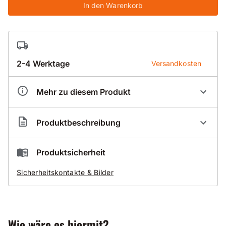
In den Warenkorb
2-4 Werktage
Versandkosten
Mehr zu diesem Produkt
Artikelnummer
BS015040
Produktbeschreibung
Nassbohrsegment Standard 040
Produktsicherheit
Abrasiv für Asphalt
Sicherheitskontakte & Bilder
Schamotte
und Sandstein
Gut zu wissen
Wie wäre es hiermit?