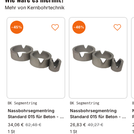
Alle unsere Produkte werden auf modernsten
Mehr von Kernbohrtechnik
Fertigungsmaschinen in Deutschland und im
angrenzenden West-Europa hergestellt.
Durch Verwendung hochwertiger Diamanten und
Bindungsmaterialien garantieren wir immer
-45%
-46%
gleichbleibende Spitzenqualität.
BK Segmentring
BK Segmentring
Nassbohrsegmentring
Nassbohrsegmentring
Standard 015 für Beton - Ø
Standard 015 für Beton - Ø
35mm - 35/30mm
25mm - 25/20mm
34,06 €
62,48 €
26,83 €
49,27 €
1 St
1 St
1