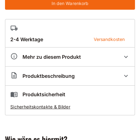
In den Warenkorb
2-4 Werktage
Versandkosten
Mehr zu diesem Produkt
Artikelnummer
BS001515
Produktbeschreibung
Nassbohrsegmentring Standard 015 für Beton
Produktsicherheit
mit sehr harten Zuschlägen
Sicherheitskontakte & Bilder
stark armiert
schnellschneidend
Gut zu wissen
Wie wäre es hiermit?