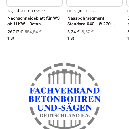
Sägeblätter trocken
BK Segment nass
Nachschneideblatt für WS
Nassbohrsegment
ab 11 KW - Beton
Standard 040 - Ø 270-
600mm - 20x5,0x8,0mm
267,17 €
554,54 €
5,24 €
8,57 €
1 St
1 St
1