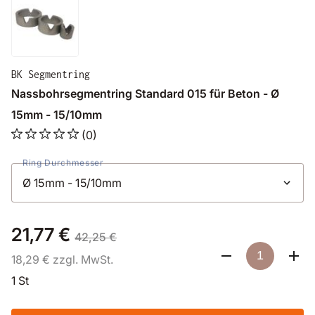
BK Segmentring
Nassbohrsegmentring Standard 015 für Beton - Ø
15mm - 15/10mm
(0)
Ring Durchmesser
21,77 €
42,25 €
18,29 € zzgl. MwSt.
1 St