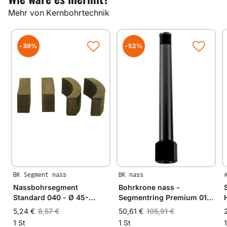
Alle unsere Produkte werden auf modernsten
Mehr von Kernbohrtechnik
Fertigungsmaschinen in Deutschland und im
angrenzenden West-Europa hergestellt.
Durch Verwendung hochwertiger Diamanten und
Bindungsmaterialien garantieren wir immer
-39%
-52%
gleichbleibende Spitzenqualität.
BK Segment nass
BK nass
Nassbohrsegment
Bohrkrone nass -
Standard 040 - Ø 45-
Segmentring Premium 015
52mm - 24x3,5x8,0mm
- 1 1/4 Zoll
5,24 €
8,57 €
50,61 €
105,91 €
1 St
1 St
1