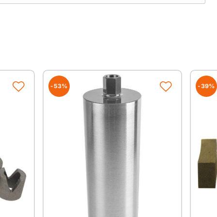
-53%
-39%