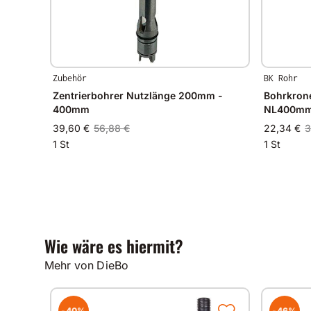
Zubehör
BK Rohr
Zentrierbohrer Nutzlänge 200mm -
Bohrkrone
400mm
NL400m
39,60 €
56,88 €
22,34 €
3
1 St
1 St
Wie wäre es hiermit?
Mehr von DieBo
-40%
-46%