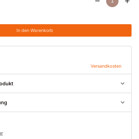
In den Warenkorb
Versandkosten
rodukt
200011
ung
Bohrkronenrohre
er
en