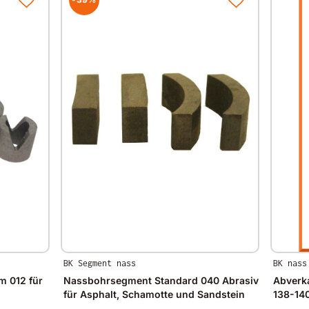
BK Segment nass
BK nass
 012 für
Nassbohrsegment Standard 040 Abrasiv
Abverk
für Asphalt, Schamotte und Sandstein
138-1