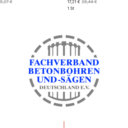
9,27 €
17,21 €
28,44 €
1 St