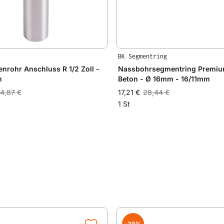
BK Segmentring
nrohr Anschluss R 1/2 Zoll -
Nassbohrsegmentring Premium
m
Beton - Ø 16mm - 16/11mm
4,87 €
17,21 €
28,44 €
1 St
-39%