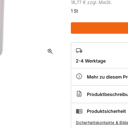
18,77 € zzgl. MwSt.
1 St
zoom_in
2-4 Werktage
Mehr zu diesem P
Artikelnummer
BRX
Produktbeschreib
Durch Eigenfertigung der 
Produktsicherheit
kürzeste Lieferzeiten
Sicherheitskontakte & Bild
auch für alle Überläng