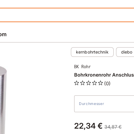
rom
kernbohrtechnik
diebo
BK Rohr
Bohrkronenrohr Anschlus
(0)
Durchmesser
22,34 €
34,87 €