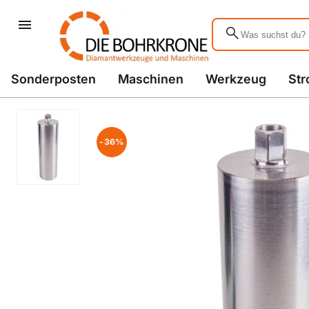
search
Sonderposten
Maschinen
Werkzeug
St
-36%