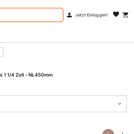
favorite
person
shopping_cart
Jetzt Einloggen!
s 1 1/4 Zoll - NL450mm