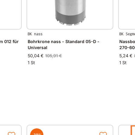
BK nass
BK Segm
 012 für
Bohrkrone nass - Standard 05-D -
Nassbo
Universal
270-60
50,04 €
105,91 €
5,24 €
1 St
1 St
-39%