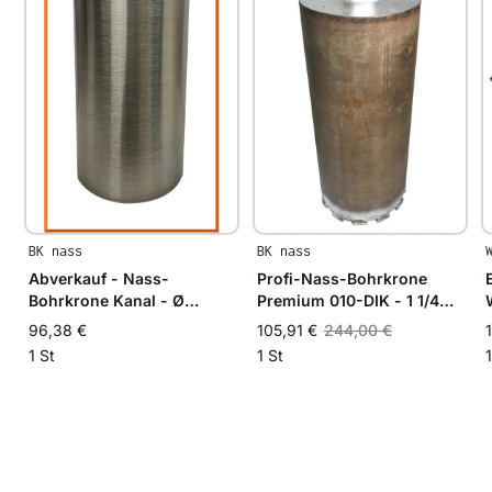
Erhältlich in
Ø 112mm
Ø 138mm
Ø 152mm
Ø 158mm
Ø 180mm
Ø 182mm
Ø 196mm
Ø 212mm
Ø 230mm
BK nass
BK nass
Ø 247mm
Ø 276mm
Abverkauf - Nass-
Profi-Nass-Bohrkrone
Ø 354mm
Bohrkrone Kanal - Ø
Premium 010-DIK - 1 1/4
180mm
Zoll - NL400mm - Ø 161mm
96,38 €
105,91 €
244,00 €
1 St
1 St
Gut zu wissen
Alle unsere Produkte werden auf modernsten
Fertigungsmaschinen in Deutschland und im
angrenzenden West-Europa hergestellt.
Durch Verwendung hochwertiger Diamanten und
Bindungsmaterialien garantieren wir immer