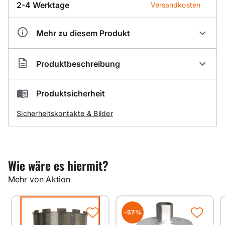
2-4 Werktage
Versandkosten
Mehr zu diesem Produkt
Artikelnummer
KB100002
Produktbeschreibung
Höhe
310 mm
Durchmesser
112 mm
Kanal Nassbohrkrone
Produktsicherheit
Segment Typ CDCC 4
Sicherheitskontakte & Bilder
Nutzlänge 300mm
Aufnahme 3-Loch
universell einsetzbar
für Beton
auch armiert
Wie wäre es hiermit?
Mehr von Aktion
Die passende Aufnahme:
Bohrkronenflansch 1 1/4 Zoll auf 3-Loch - SW41
finden Sie unter der Artikelnummer BZ10380
-57%