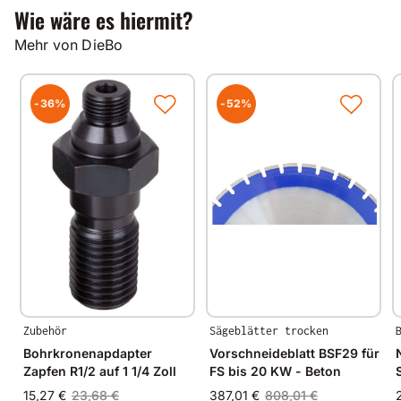
gleichbleibende Spitzenqualität.
Wie wäre es hiermit?
Mehr von DieBo
-36%
-52%
Zubehör
Sägeblätter trocken
Bohrkronenapdapter
Vorschneideblatt BSF29 für
Zapfen R1/2 auf 1 1/4 Zoll
FS bis 20 KW - Beton
15,27 €
23,68 €
387,01 €
808,01 €