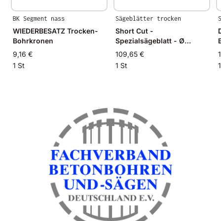
BK Segment nass
Sägeblätter trocken
WIEDERBESATZ Trocken-
Short Cut -
Bohrkronen
Spezialsägeblatt - Ø
400mm
9,16 €
109,65 €
1 St
1 St
1