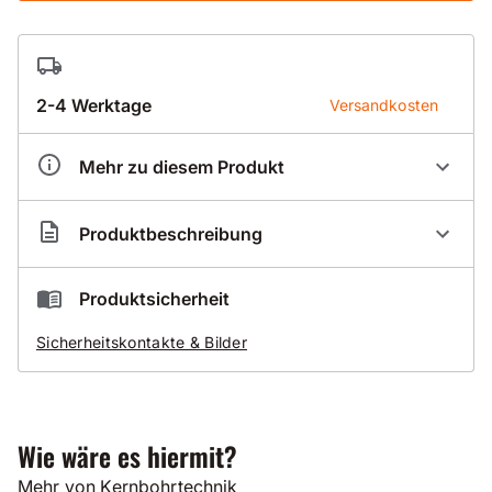
2-4 Werktage
Versandkosten
Mehr zu diesem Produkt
Artikelnummer
BZX11220
Produktbeschreibung
Dosensenker - Set
Produktsicherheit
Typ 02 Economy
Sicherheitskontakte & Bilder
inkl. Zentrierbohrer Ø 8mm und 6Kant-Aufnahme
M16
Anschluss M16
Ø 68mm + Ø 82mm
Nutzlänge 60mm
Wie wäre es hiermit?
Mehr von Kernbohrtechnik