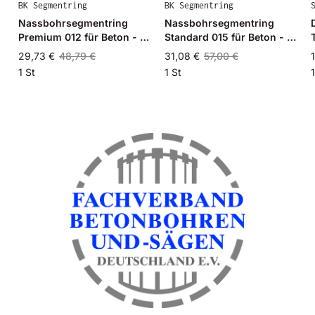
BK Segmentring
BK Segmentring
Nassbohrsegmentring
Nassbohrsegmentring
Premium 012 für Beton - Ø
Standard 015 für Beton - Ø
32mm - 32/27mm
30mm - 30/25mm
29,73 €
48,79 €
31,08 €
57,00 €
1 St
1 St
1