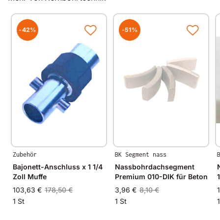
Anwendung
für Mauerwerk
-42%
-51%
Zubehör
BK Segment nass
Bajonett-Anschluss x 1 1/4
Nassbohrdachsegment
Zoll Muffe
Premium 010-DIK für Beton
103,63 €
178,50 €
3,96 €
8,10 €
1 St
1 St
1