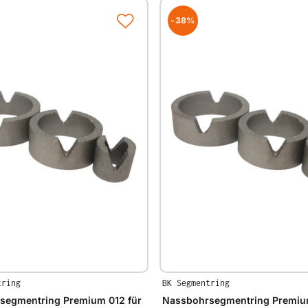
-38%
tring
BK Segmentring
segmentring Premium 012 für
Nassbohrsegmentring Premium