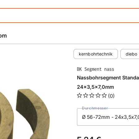
rom
kernbohrtechnik
diebo
BK Segment nass
Nassbohrsegment Standar
24x3,5x7,0mm
(0)
Durchmesser