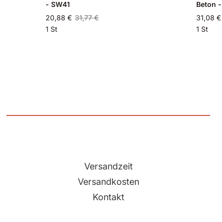
- SW41
Beton 
20,88 €
31,77 €
31,08 €
1 St
1 St
Versandzeit
Versandkosten
Kontakt