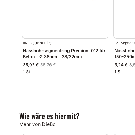
BK Segmentring
BK Segmen
Nassbohrsegmentring Premium 012 für
Nassbohrs
Beton - Ø 38mm - 38/32mm
150-250m
35,02 €
56,76 €
5,24 €
8,
1 St
1 St
Wie wäre es hiermit?
Mehr von DieBo