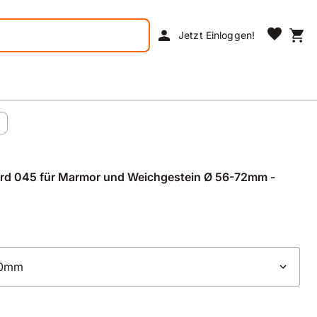
favorite
person
shopping_cart
Jetzt Einloggen!
d 045 für Marmor und Weichgestein Ø 56-72mm -