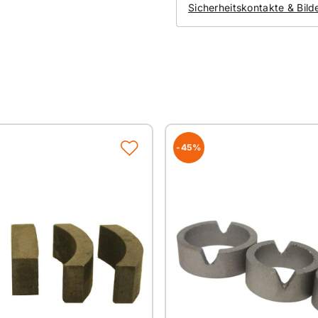
Sicherheitskontakte & Bild
und Weichgestein
Gut zu wissen
Alle unsere Produkte 
Deutschland und im a
Durch Verwendung hoc
wir immer gleichbleibe
-45%