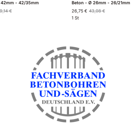
Ø 42mm - 42/35mm
Beton - Ø 26mm - 26/21mm
9,14 €
26,75 €
43,08 €
1 St