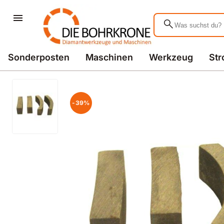
search
Sonderposten
Maschinen
Werkzeug
St
-39%