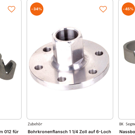
-34%
-45%
Zubehör
BK Segm
 012 für
Bohrkronenflansch 1 1/4 Zoll auf 6-Loch
Nassbo