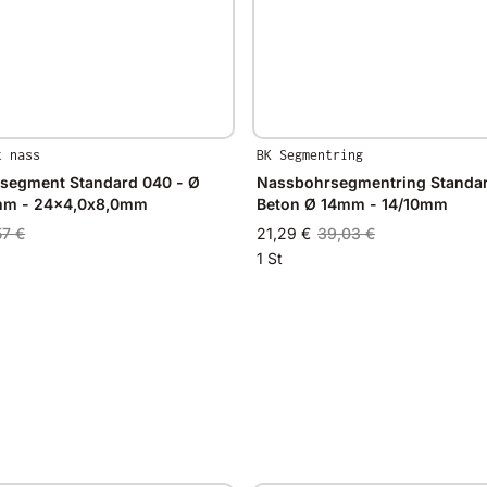
t nass
BK Segmentring
egment Standard 040 - Ø
Nassbohrsegmentring Standar
m - 24x4,0x8,0mm
Beton Ø 14mm - 14/10mm
57 €
21,29 €
39,03 €
1 St