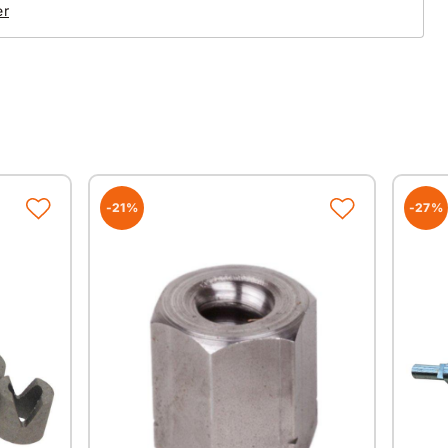
er
werden auf modernsten Fertigungsmaschinen in
ngrenzenden West-Europa hergestellt.
hwertiger Diamanten und Bindungsmaterialien garantieren
nde Spitzenqualität.
-21%
-27%