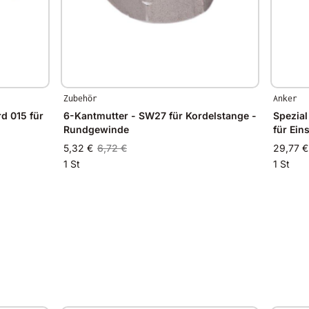
Zubehör
Anker
d 015 für
6-Kantmutter - SW27 für Kordelstange -
Spezia
Rundgewinde
für Ein
5,32 €
6,72 €
29,77 €
1 St
1 St