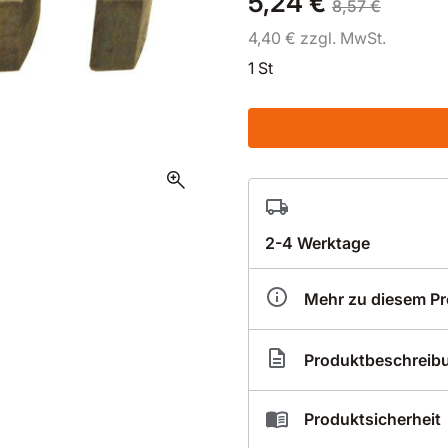
5,24 €
8,57 €
4,40 € zzgl. MwSt.
1 St
zoom_in
2-4 Werktage
Mehr zu diesem P
Artikelnummer
BS0
Produktbeschreib
Nassbohrsegment Stand
Produktsicherheit
für Marmor