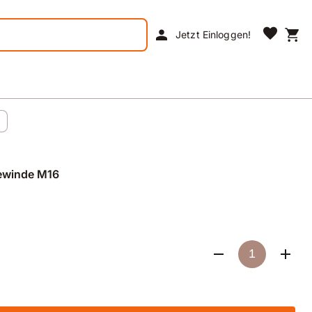
favorite
person
shopping_cart
Jetzt Einloggen!
ewinde M16