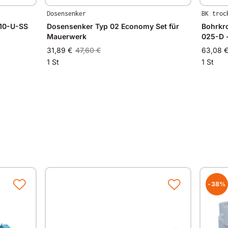
Dosensenker
BK troc
010-U-SS
Dosensenker Typ 02 Economy Set für
Bohrkro
Mauerwerk
025-D 
31,89 €
47,60 €
63,08 
1 St
1 St
-38%