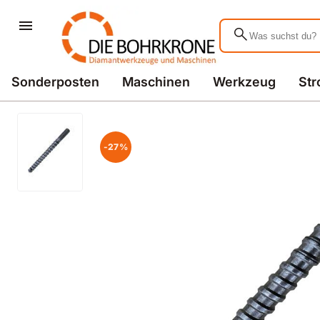
search
Sonderposten
Maschinen
Werkzeug
St
-27%