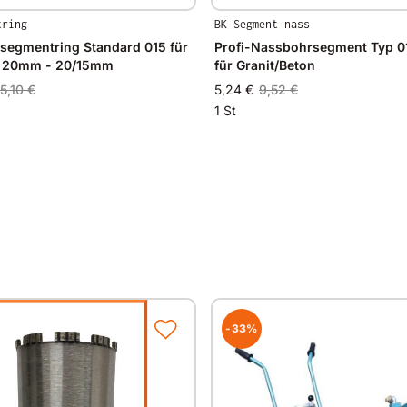
tring
BK Segment nass
segmentring Standard 015 für
Profi-Nassbohrsegment Typ 
Ø 20mm - 20/15mm
für Granit/Beton
5,10 €
5,24 €
9,52 €
1 St
-33%