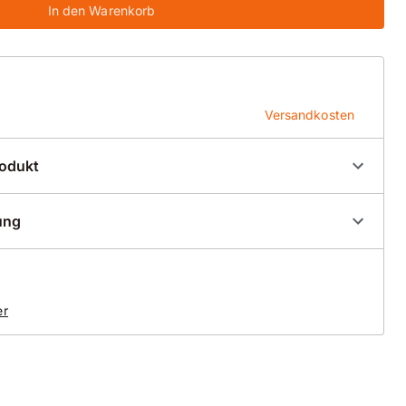
In den Warenkorb
Versandkosten
rodukt
00042
ung
er
mm