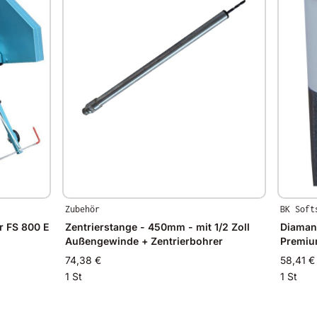
Zubehör
BK Soft
r FS 800 E
Zentrierstange - 450mm - mit 1/2 Zoll
Diaman
Außengewinde + Zentrierbohrer
Premi
74,38 €
58,41 €
1 St
1 St