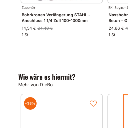
Zubehör
BK Segmen
Bohrkronen Verlängerung STAHL -
Nassbohr
Anschluss 1 1/4 Zoll 100-1000mm
Beton - 
14,54 €
24,40 €
24,66 €
4
1 St
1 St
Wie wäre es hiermit?
Mehr von DieBo
-38%