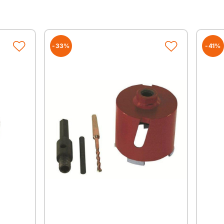
-33%
-41%