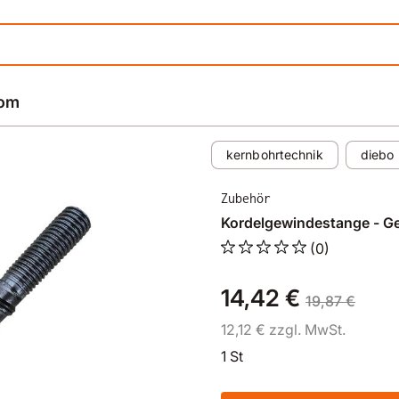
rom
kernbohrtechnik
diebo
Zubehör
Kordelgewindestange - G
(0)
14,42 €
19,87 €
12,12 € zzgl. MwSt.
1 St