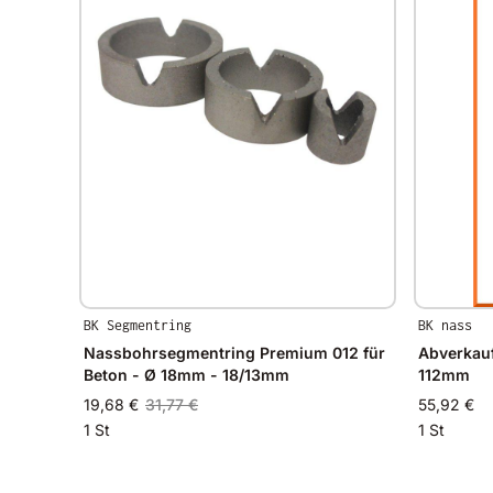
BK Segmentring
BK nass
Nassbohrsegmentring Premium 012 für
Abverkauf
Beton - Ø 18mm - 18/13mm
112mm
19,68 €
31,77 €
55,92 €
1 St
1 St