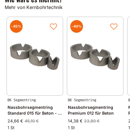
Mehr von Kernbohrtechnik
-45%
-40%
BK Segmentring
BK Segmentring
Nassbohrsegmentring
Nassbohrsegmentring
Standard 015 für Beton - Ø
Premium 012 für Beton
20mm - 20/15mm
24,66 €
45,10 €
14,38 €
23,80 €
1 St
1 St
1