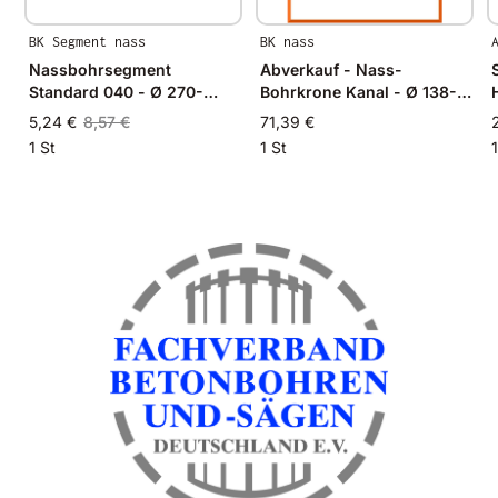
BK Segment nass
BK nass
Nassbohrsegment
Abverkauf - Nass-
Standard 040 - Ø 270-
Bohrkrone Kanal - Ø 138-
600mm - 24x4,5x8,0mm
140mm
5,24 €
8,57 €
71,39 €
1 St
1 St
1