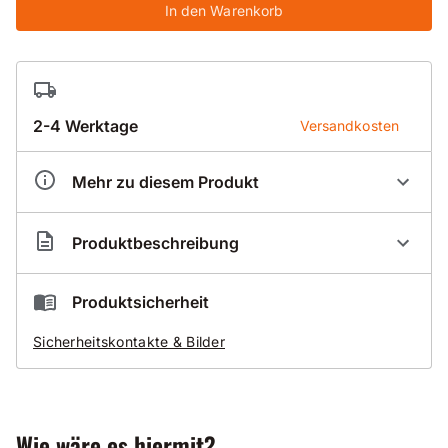
In den Warenkorb
2-4 Werktage
Versandkosten
Mehr zu diesem Produkt
Artikelnummer
BR200304
Produktbeschreibung
Durch Eigenfertigung der Bohrkronenrohre
Produktsicherheit
kürzeste Lieferzeiten
Sicherheitskontakte & Bilder
auch für alle Überlängen
Wie wäre es hiermit?