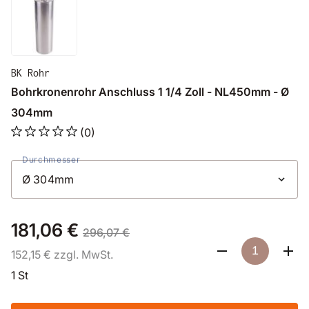
BK Rohr
Bohrkronenrohr Anschluss 1 1/4 Zoll - NL450mm - Ø
304mm
(0)
Durchmesser
181,06 €
296,07 €
152,15 € zzgl. MwSt.
1 St