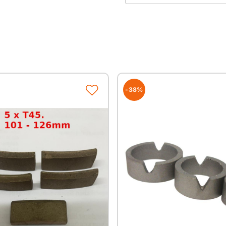
mit Bajonett-Verschlus
passend zum Cooler-
Nutzlänge
(Andere Durchm
200mm
300mm
-38%
Gut zu wissen
Alle unsere Produkte 
Deutschland und im a
Durch Verwendung hoc
wir immer gleichbleibe