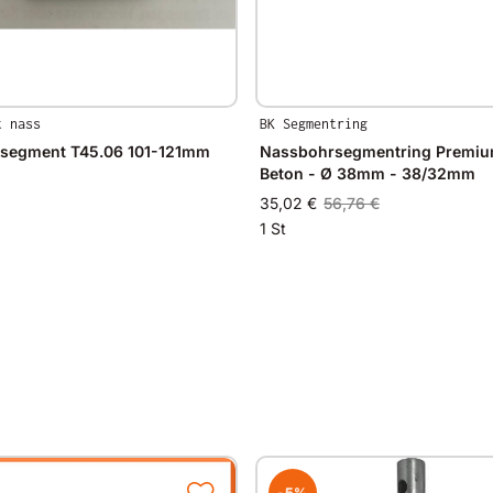
t nass
BK Segmentring
segment T45.06 101-121mm
Nassbohrsegmentring Premium
Beton - Ø 38mm - 38/32mm
35,02 €
56,76 €
1 St
-5%