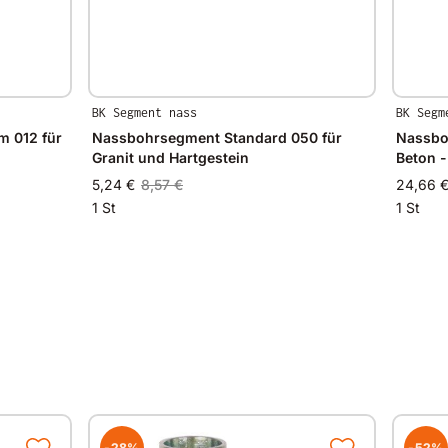
BK Segment nass
BK Segm
 012 für
Nassbohrsegment Standard 050 für
Nassbo
Granit und Hartgestein
Beton 
5,24 €
8,57 €
24,66 
1 St
1 St
-28%
-52%