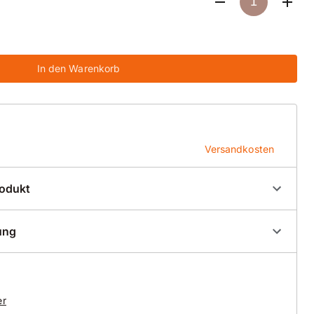
In den Warenkorb
Versandkosten
rodukt
00052
ung
g - Trocknungsbau
 NC Spezial blau/grau
er