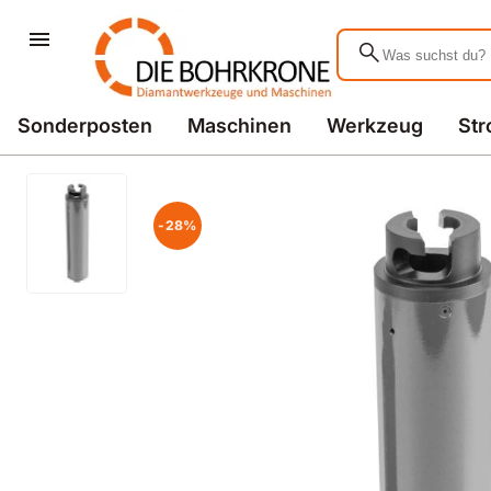
search
Sonderposten
Maschinen
Werkzeug
St
-28%