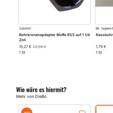
Zubehör
BK Segmen
Bohrkronenapdapter Muffe R1/2 auf 1 1/4
Nassbohr
Zoll
15,27 €
23,68 €
1,79 €
1 St
1 St
Wie wäre es hiermit?
Mehr von DieBo
-40%