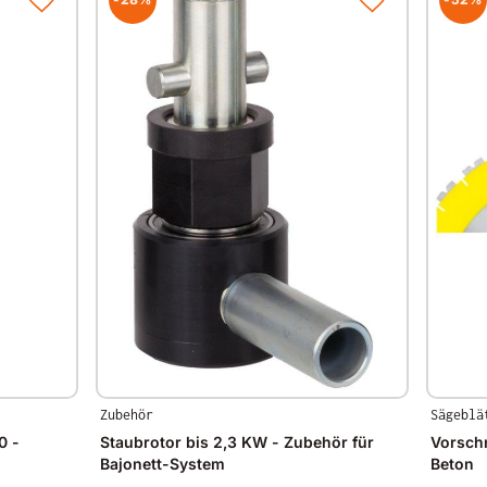
Zubehör
Sägeblä
0 -
Staubrotor bis 2,3 KW - Zubehör für
Vorschn
Bajonett-System
Beton