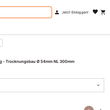
favorite
person
shopping_cart
Jetzt Einloggen!
ng - Trocknungsbau Ø 54mm NL 300mm