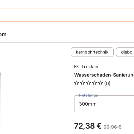
rom
kernbohrtechnik
diebo
BK trocken
Wasserschaden-Sanieru
(0)
Nutzlänge
72,38 €
99,96 €