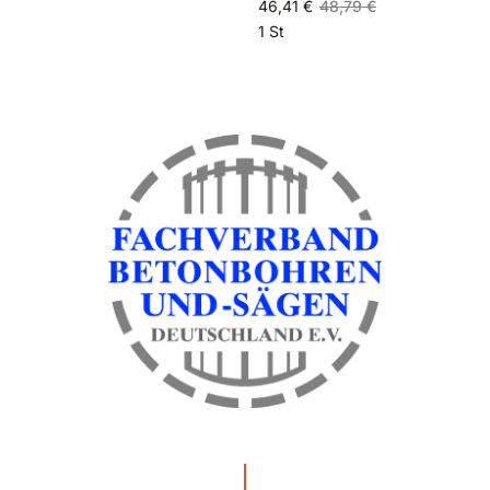
46,41 €
48,79 €
1 St