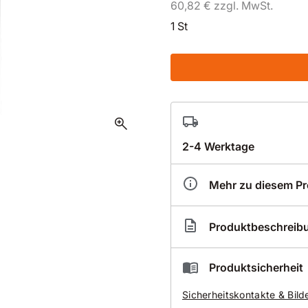
60,82 € zzgl. MwSt.
1 St
zoom_in
2-4 Werktage
Mehr zu diesem P
Artikelnummer
BK0
Produktbeschreib
Wasserschaden-Sanierun
Produktsicherheit
Trockenbohrkrone Typ
Sicherheitskontakte & Bild
Ø 54mm