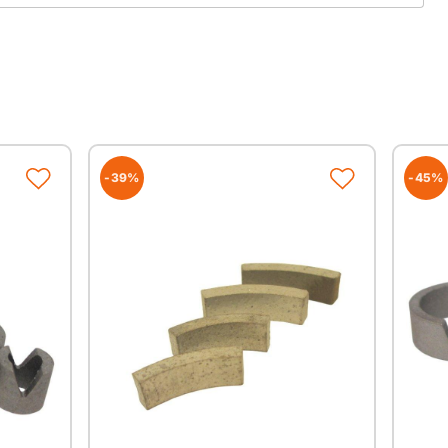
s
System
esser und Nutzlängen auf Anfrage!!!)
-39%
-45%
werden auf modernsten Fertigungsmaschinen in
ngrenzenden West-Europa hergestellt.
hwertiger Diamanten und Bindungsmaterialien garantieren
nde Spitzenqualität.