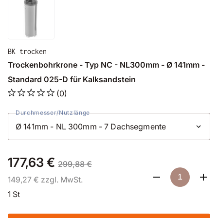
BK trocken
Trockenbohrkrone - Typ NC - NL300mm - Ø 141mm -
Standard 025-D für Kalksandstein
(0)
Durchmesser/Nutzlänge
177,63 €
299,88 €
149,27 € zzgl. MwSt.
1 St