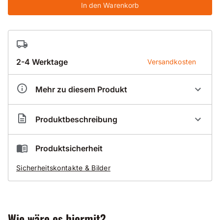
In den Warenkorb
2-4 Werktage
Versandkosten
Mehr zu diesem Produkt
Artikelnummer
BK1401240
Produktbeschreibung
Profi-Nassbohrkrone mit Segmentring Premium
Produktsicherheit
012 für Beton
Sicherheitskontakte & Bilder
Anschluss 1 1/4 Zoll
NL450mm
mit normal bis harten Zuschlägen
normal armiert
sehr gute Standzeit
Wie wäre es hiermit?