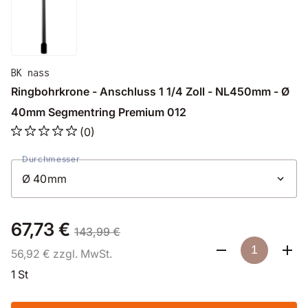
BK nass
Ringbohrkrone - Anschluss 1 1/4 Zoll - NL450mm - Ø
40mm Segmentring Premium 012
(0)
Durchmesser
67,73 €
143,99 €
56,92 € zzgl. MwSt.
1 St