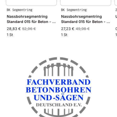
BK Segmentring
BK Segmentring
Nassbohrsegmentring
Nassbohrsegmentring
Standard 015 für Beton - Ø
Standard 015 für Beton - Ø
28mm - 28/23mm
26mm - 26/21mm
28,83 €
52,96 €
27,23 €
49,98 €
1 St
1 St
1