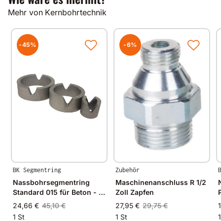
Mehr von Kernbohrtechnik
Andere Bohrdurchmesser und Nutzlängen auf
Anfrage.
-45%
-6%
Gut zu wissen
Alle unsere Produkte werden auf modernsten
Fertigungsmaschinen in Deutschland und im
angrenzenden West-Europa hergestellt.
Durch Verwendung hochwertiger Diamanten und
Bindungsmaterialien garantieren wir immer
gleichbleibende Spitzenqualität.
BK Segmentring
Zubehör
Nassbohrsegmentring
Maschinenanschluss R 1/2
Standard 015 für Beton - Ø
Zoll Zapfen
20mm - 20/15mm
24,66 €
45,10 €
27,95 €
29,75 €
1 St
1 St
1