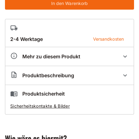
In den Warenkorb
2-4 Werktage
Versandkosten
Mehr zu diesem Produkt
Artikelnummer
BK1410250
Produktbeschreibung
Unsere meistverkaufte Nass-Bohrkrone für Beton!!
Produktsicherheit
Profi-Nass-Bohrkrone für Beton mit Nass-
Sicherheitskontakte & Bilder
Bohrdachsegment
Premium 010-DIK
Produktinformation
mit mittelharten und harten Zuschlägen
Wie wäre es hiermit?