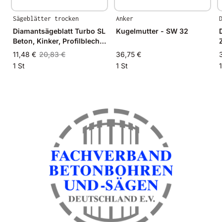
Sägeblätter trocken
Anker
Diamantsägeblatt Turbo SL
Kugelmutter - SW 32
Beton, Kinker, Profilbleche
und Keramik
11,48 €
20,83 €
36,75 €
1 St
1 St
1