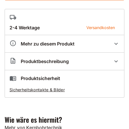
2-4 Werktage
Versandkosten
Mehr zu diesem Produkt
Artikelnummer
BZ11163
Produktbeschreibung
Tiefe
200 mm
Preis auf Anfrage!!!
Produktsicherheit
Sicherheitskontakte & Bilder
Zentrierstange
Nutzlänge 200mm
Wie wäre es hiermit?
Mehr von Kernbohrtechnik