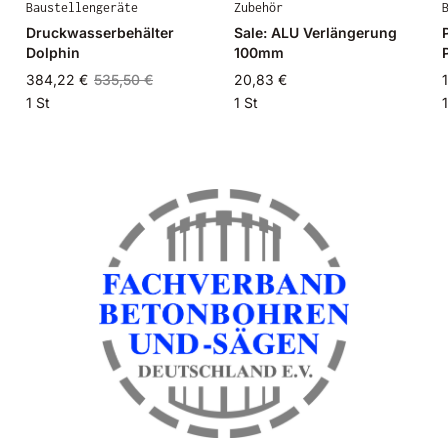
Baustellengeräte
Zubehör
Druckwasserbehälter
Sale: ALU Verlängerung
Dolphin
100mm
384,22 €
535,50 €
20,83 €
1 St
1 St
1