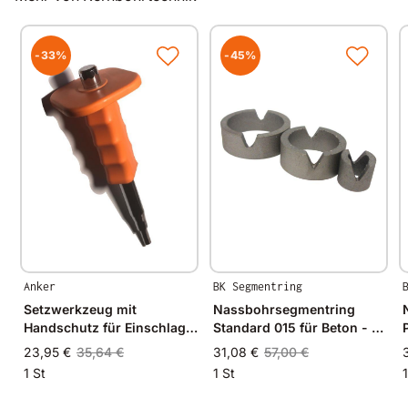
-33%
-45%
Anker
BK Segmentring
Setzwerkzeug mit
Nassbohrsegmentring
Handschutz für Einschlag-
Standard 015 für Beton - Ø
Anker M12
32mm - 32/27mm
23,95 €
35,64 €
31,08 €
57,00 €
1 St
1 St
1