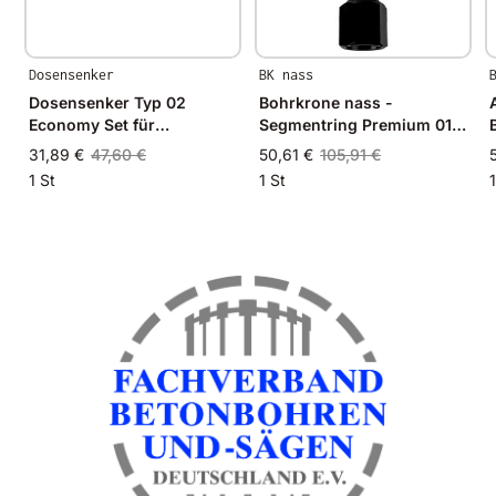
Dosensenker
BK nass
Dosensenker Typ 02
Bohrkrone nass -
Economy Set für
Segmentring Premium 015
Mauerwerk
- 1 1/4 Zoll
31,89 €
47,60 €
50,61 €
105,91 €
1 St
1 St
1