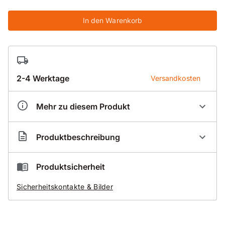
In den Warenkorb
2-4 Werktage
Versandkosten
Mehr zu diesem Produkt
Artikelnummer
BS013225
Produktbeschreibung
Trockenbohrsegment Standard 025-D
Produktsicherheit
für Kalksandstein
Sicherheitskontakte & Bilder
Poroton
abrasives Mauerwerk