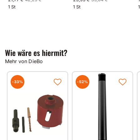
1 St
1 St
1
Wie wäre es hiermit?
Mehr von DieBo
-33%
-52%