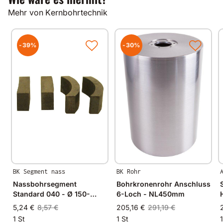
hochverdichteter Kalksandstein
Mehr von Kernbohrtechnik
Klinker
Nutzlängen
-39%
-30%
200mm
300mm
400mm
Andere Durchmesser und Nutzlängen auf Anfrage!!!
Gut zu wissen
Alle unsere Produkte werden auf modernsten
Fertigungsmaschinen in Deutschland und im
angrenzenden West-Europa hergestellt.
Durch Verwendung hochwertiger Diamanten und
BK Segment nass
BK Rohr
Bindungsmaterialien garantieren wir immer
gleichbleibende Spitzenqualität.
Nassbohrsegment
Bohrkronenrohr Anschluss
Standard 040 - Ø 150-
6-Loch - NL450mm
250mm - 24x4,0x8,0mm
5,24 €
8,57 €
205,16 €
291,19 €
1 St
1 St
1