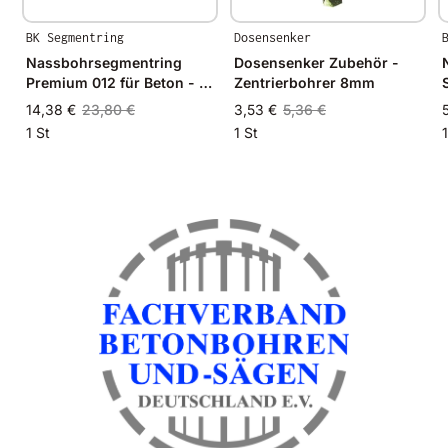
BK Segmentring
Dosensenker
Nassbohrsegmentring
Dosensenker Zubehör -
Premium 012 für Beton - Ø
Zentrierbohrer 8mm
S
12mm - 12/8mm
14,38 €
23,80 €
3,53 €
5,36 €
1 St
1 St
1