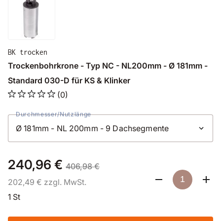
BK trocken
Trockenbohrkrone - Typ NC - NL200mm - Ø 181mm -
Standard 030-D für KS & Klinker
(0)
Durchmesser/Nutzlänge
240,96 €
406,98 €
202,49 € zzgl. MwSt.
1 St