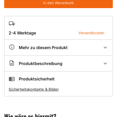
In den Warenkorb
2-4 Werktage
Versandkosten
Mehr zu diesem Produkt
Artikelnummer
BK1620181
Produktbeschreibung
Trockenbohrkrone mit Dachsegment Standard 030-
Produktsicherheit
D
Sicherheitskontakte & Bilder
mit Bajonett-Verschluss passend zu Cooler-System
Zusätzlich erleichtert die Dach-Form das Anbohren
Anwendungsgebiete
Wie wäre es hiermit?