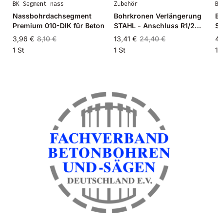
BK Segment nass
Zubehör
Nassbohrdachsegment
Bohrkronen Verlängerung
Premium 010-DIK für Beton
STAHL - Anschluss R1/2
Zoll 100-500mm
3,96 €
8,10 €
13,41 €
24,40 €
1 St
1 St
1