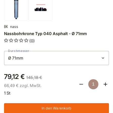
BK nass
Nassbohrkrone Typ 040 Asphalt - Ø 71mm
(0)
Durchmesser
79,12 €
145,18 €
66,49 € zzgl. MwSt.
1 St
In den Warenkorb