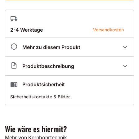
2-4 Werktage
Versandkosten
Mehr zu diesem Produkt
Artikelnummer
BK040071
Produktbeschreibung
Nassbohrkrone Typ 040
Produktsicherheit
für Asphalt
Sicherheitskontakte & Bilder
mit sehr harter Bindung
sehr hohe Standzeit
Nutzlänge 450mm
Anschluss 1 1/4 Zoll
Wie wäre es hiermit?
Die Segmente können auf Wunsch auch genutet
Mehr von Kernbohrtechnik