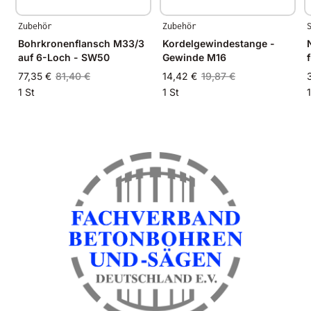
Zubehör
Zubehör
Bohrkronenflansch M33/3
Kordelgewindestange -
auf 6-Loch - SW50
Gewinde M16
77,35 €
81,40 €
14,42 €
19,87 €
1 St
1 St
1