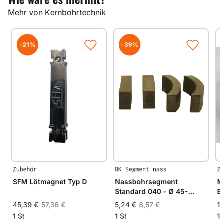
Gut zu wissen
Mehr von Kernbohrtechnik
Alle unsere Produkte werden auf modernsten
Fertigungsmaschinen in Deutschland und im
angrenzenden West-Europa hergestellt.
Durch Verwendung hochwertiger Diamanten und
-21%
-39%
Bindungsmaterialien garantieren wir immer
gleichbleibende Spitzenqualität.
Zubehör
BK Segment nass
SFM Lötmagnet Typ D
Nassbohrsegment
Standard 040 - Ø 45-
52mm - 24x3,5x8,0mm
45,39 €
57,36 €
5,24 €
8,57 €
1 St
1 St
1