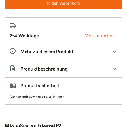
In den Warenkorb
2-4 Werktage
Versandkosten
Mehr zu diesem Produkt
Artikelnummer
BS013305
Produktbeschreibung
Nassbohrdachsegment Standard 05-D für Beton
Produktsicherheit
Sicherheitskontakte & Bilder
universell einsetzbar
auch armiert
zusätzlich erleichtert die Dach-Form das Anbohren
Wie wäre es hiermit?