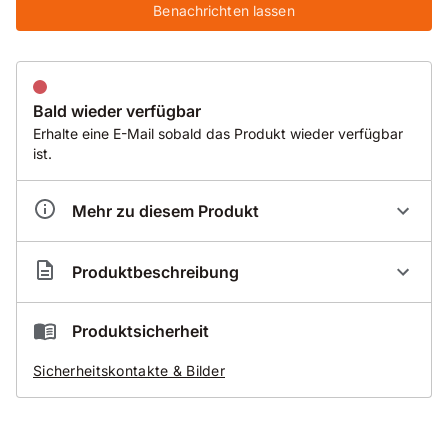
Benachrichten lassen
Bald wieder verfügbar
Erhalte eine E-Mail sobald das Produkt wieder verfügbar
ist.
Mehr zu diesem Produkt
Artikelnummer
FB1028012
Produktbeschreibung
Nachschneideblatt BSF29
Produktsicherheit
für Fugenschneider bis 20 KW
Sicherheitskontakte & Bilder
zum Schneiden von Beton mit normalen
Zuschlägen und normal armiert
Sandwich-Segment