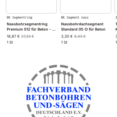
BK Segmentring
BK Segment nass
Nassbohrsegmentring
Nassbohrdachsegment
Premium 012 für Beton - Ø
Standard 05-D für Beton
15mm - 15/10mm
16,87 €
27,25 €
3,30 €
6,43 €
1 St
1 St
1