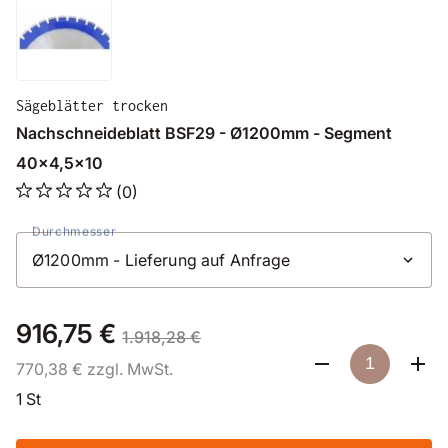
Sägeblätter trocken
Nachschneideblatt BSF29 - Ø1200mm - Segment
40x4,5x10
(0)
Durchmesser
916,75 €
1.918,28 €
770,38 € zzgl. MwSt.
1 St