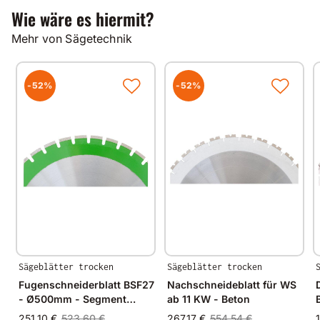
Wie wäre es hiermit?
Mehr von Sägetechnik
-52%
-52%
Sägeblätter trocken
Sägeblätter trocken
Fugenschneiderblatt BSF27
Nachschneideblatt für WS
- Ø500mm - Segment
ab 11 KW - Beton
40x4,0x10
251,10 €
523,60 €
267,17 €
554,54 €