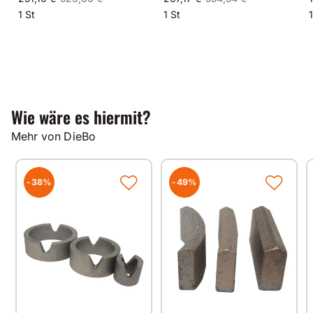
1 St
1 St
1
Wie wäre es hiermit?
Mehr von DieBo
-38%
-49%