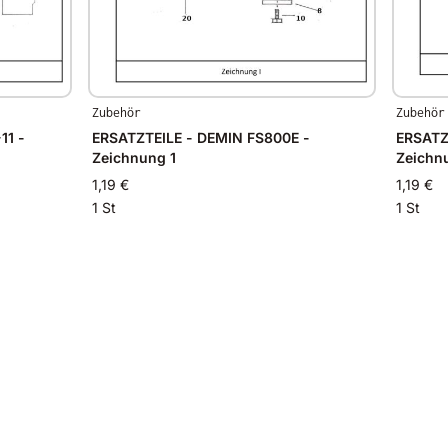
Zubehör
Zubehör
11 -
ERSATZTEILE - DEMIN FS800E -
ERSATZTEI
Zeichnung 1
Zeichn
1,19 €
1,19 €
1 St
1 St