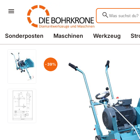
search
Sonderposten
Maschinen
Werkzeug
St
-39%