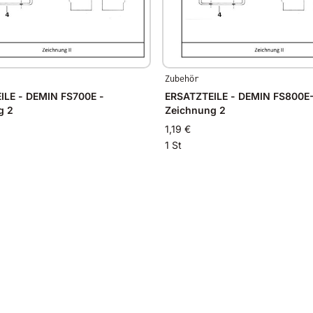
Zubehör
- DEMIN FS700E -
ERSATZTEILE - DEMIN FS800E-
g 2
Zeichnung 2
1,19 €
1 St