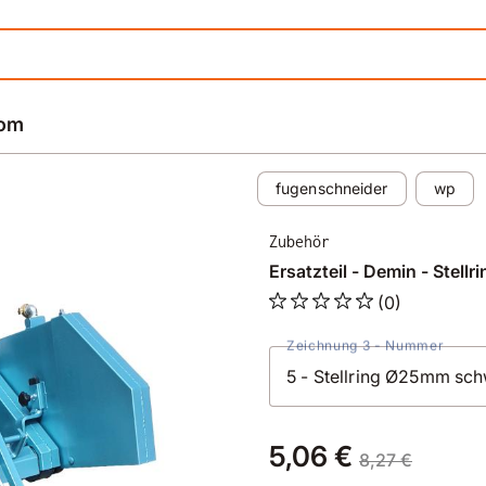
rom
fugenschneider
wp
Zubehör
Ersatzteil - Demin - Stel
(0)
Zeichnung 3 - Nummer
5,06 €
8,27 €