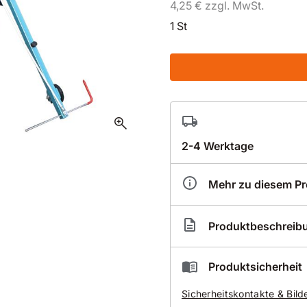
4,25 € zzgl. MwSt.
1 St
zoom_in
2-4 Werktage
Mehr zu diesem P
Artikelnummer
DX3
Produktbeschreib
5 - Ersatzteil - Stellring
Produktsicherheit
für Demin Fugenschneider
Sicherheitskontakte & Bild