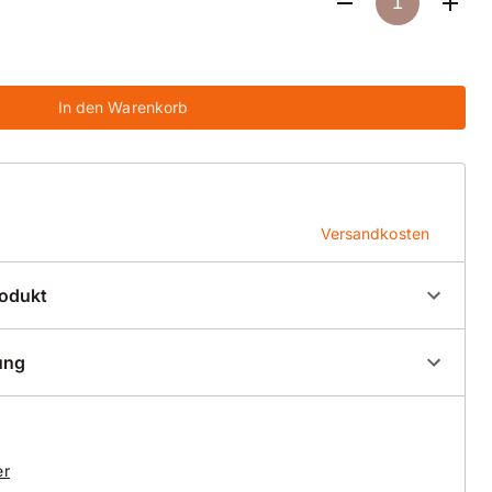
In den Warenkorb
Versandkosten
rodukt
00007
ung
 Ø25mm schwarz
er