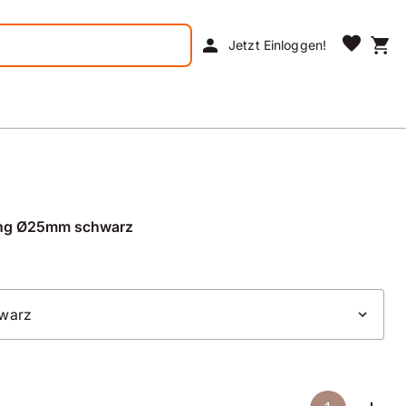
favorite
person
shopping_cart
Jetzt Einloggen!
lring Ø25mm schwarz