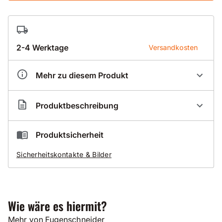
2-4 Werktage
Versandkosten
Mehr zu diesem Produkt
Artikelnummer
DX581100
Produktbeschreibung
Ersatzteile - Demin FS800E-11 - Zeichnung 5
Produktsicherheit
Sicherheitskontakte & Bilder
Wie wäre es hiermit?
Mehr von Fugenschneider