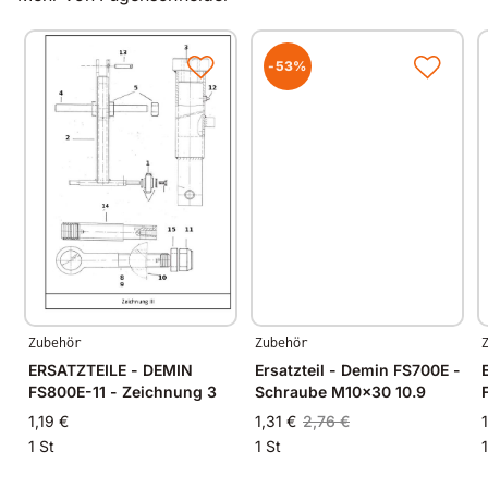
-53%
Zubehör
Zubehör
ERSATZTEILE - DEMIN
Ersatzteil - Demin FS700E -
FS800E-11 - Zeichnung 3
Schraube M10x30 10.9
1,19 €
1,31 €
2,76 €
1 St
1 St
1