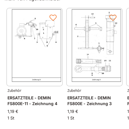
Zubehör
Zubehör
ERSATZTEILE - DEMIN
ERSATZTEILE - DEMIN
FS800E-11 - Zeichnung 4
FS800E - Zeichnung 3
1,19 €
1,19 €
1 St
1 St
1