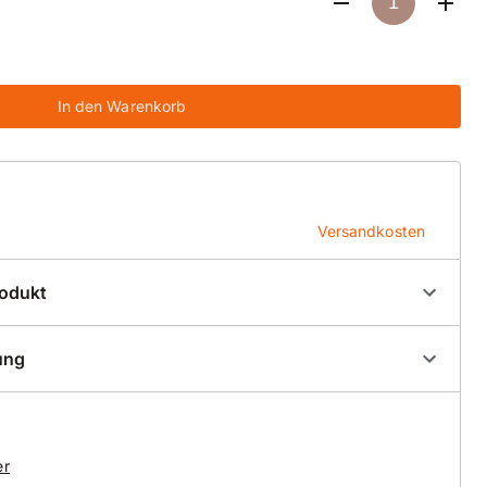
In den Warenkorb
Versandkosten
rodukt
00000
ung
E - Zeichnung 1
er