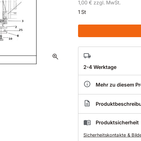
1,00 € zzgl. MwSt.
1 St
zoom_in
2-4 Werktage
Mehr zu diesem P
Artikelnummer
DX1
Produktbeschreib
Ersatzteile - Demin FS700
Produktsicherheit
Sicherheitskontakte & Bild