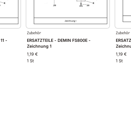
Zubehör
Zubehör
11 -
ERSATZTEILE - DEMIN FS800E -
ERSATZ
Zeichnung 1
Zeichn
1,19 €
1,19 €
1 St
1 St