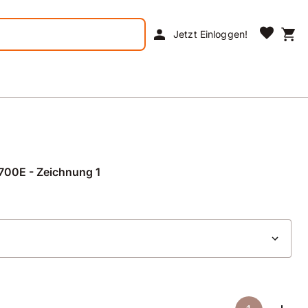
favorite
person
shopping_cart
Jetzt Einloggen!
00E - Zeichnung 1