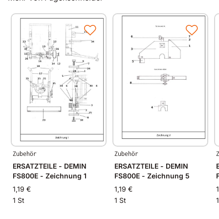
Zubehör
Zubehör
ERSATZTEILE - DEMIN
ERSATZTEILE - DEMIN
FS800E - Zeichnung 1
FS800E - Zeichnung 5
1,19 €
1,19 €
1 St
1 St
1