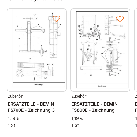
Zubehör
Zubehör
ERSATZTEILE - DEMIN
ERSATZTEILE - DEMIN
FS700E - Zeichnung 3
FS800E - Zeichnung 1
1,19 €
1,19 €
1 St
1 St
1