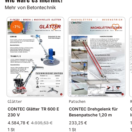
Technische Daten
Mehr von Betontechnik
Rüttelmotor mit 230 V / 200 Hz / 1.5 kW
Flaschendurchmesser Ø 38 und 58mm
Schlauch 5m / Zuleitung 20 m
Gewicht 12 und 17 kg
-7%
Glätter
Patschen
CONTEC Glätter TR 600 E
CONTEC Drehgelenk für
230 V
Besenpatsche 1,20 m
4.584,78 €
4.935,53 €
233,25 €
1 St
1 St
1