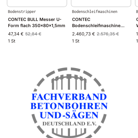
Bodenstripper
Bodenschleifmaschinen
CONTEC BULL Messer U-
CONTEC
Form flach 350x80x1,5mm
Bodenschleifmaschine
ALPHA
47,34 €
52,84 €
2.460,73 €
2.576,35 €
1 St
1 St
1