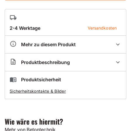
2-4 Werktage
Versandkosten
Mehr zu diesem Produkt
Artikelnummer
CO000106
Produktbeschreibung
Der Preis beinhaltet 50,00 Euro Sperrgut-Versand.
Produktsicherheit
Vielen Dank für Ihr Verständnis!
Sicherheitskontakte & Bilder
Abziehprofil Aluminium 1,20 m - 3,70 m für
Westernscreed Vibrationspatsche
1,20 Meter
Wie wäre es hiermit?
1,80 Meter
2,40 Meter
Mehr von Betontechnik