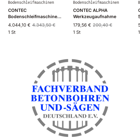
Bodenschleifmaschinen
Bodenschleifmaschinen
CONTEC
CONTEC ALPHA
Bodenschleifmaschine
Werkzeugaufnahme
OMEGA 230 V
4.044,10 €
4.343,50 €
179,56 €
200,40 €
1 St
1 St
1