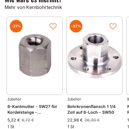
Mehr von Kernbohrtechnik
-21%
-37%
Zubehör
Zubehör
6-Kantmutter - SW27 für
Bohrkronenflansch 1 1/4
Kordelstange -
Zoll auf 6-Loch - SW50
Rundgewinde
5,32 €
6,72 €
22,98 €
36,30 €
1 St
1 St
1