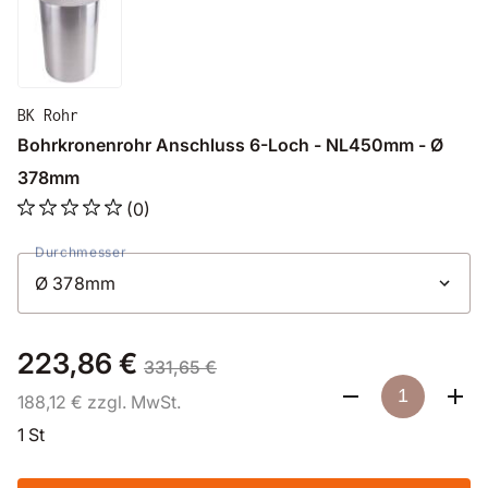
BK Rohr
Bohrkronenrohr Anschluss 6-Loch - NL450mm - Ø
378mm
(0)
Durchmesser
223,86 €
331,65 €
188,12 € zzgl. MwSt.
1 St