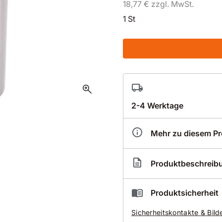
18,77 € zzgl. MwSt.
1 St
zoom_in
2-4 Werktage
Mehr zu diesem P
Artikelnummer
BR2
Produktbeschreib
Durch Eigenfertigung der 
Produktsicherheit
kürzeste Lieferzeiten
Sicherheitskontakte & Bild
auch für alle Überläng