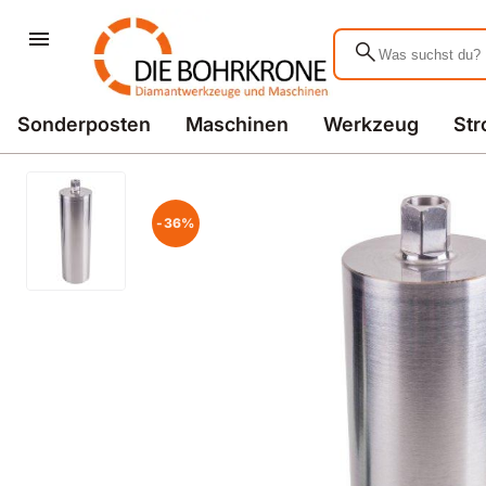
search
Sonderposten
Maschinen
Werkzeug
St
-36%