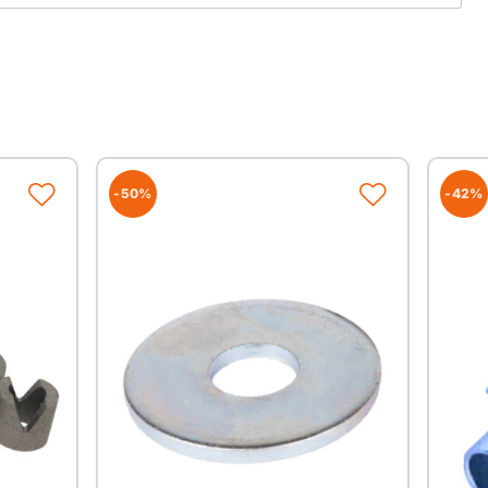
-50%
-42%