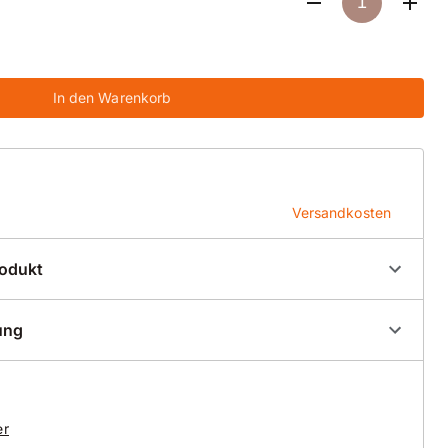
In den Warenkorb
Versandkosten
rodukt
00039
ung
Bohrkronenrohre
er
en