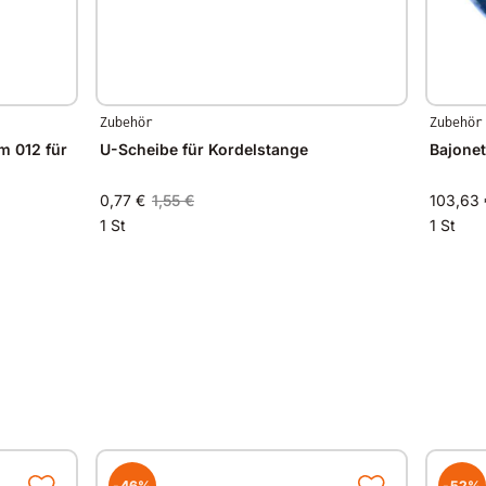
Zubehör
Zubehör
 012 für
U-Scheibe für Kordelstange
Bajonet
0,77 €
1,55 €
103,63 
1 St
1 St
-46%
-52%