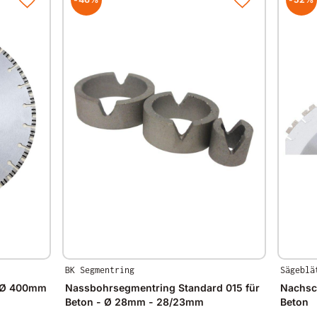
BK Segmentring
Sägeblä
 - Ø 400mm
Nassbohrsegmentring Standard 015 für
Nachsch
Beton - Ø 28mm - 28/23mm
Beton