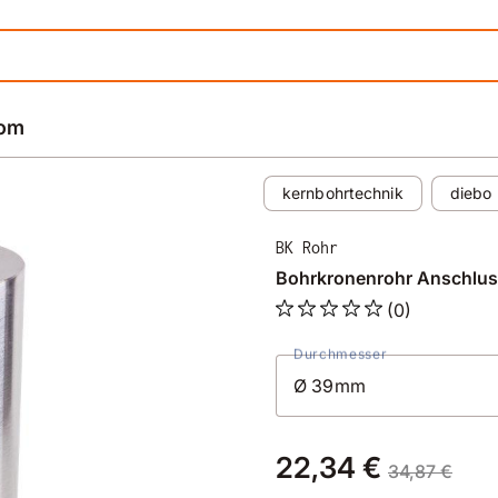
rom
kernbohrtechnik
diebo
BK Rohr
Bohrkronenrohr Anschlus
(0)
Durchmesser
22,34 €
34,87 €