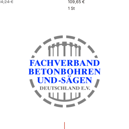
14,24 €
109,65 €
1 St