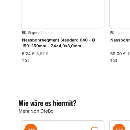
BK Segment nass
BK nass
Nassbohrsegment Standard 040 - Ø
Nassbohr
150-250mm - 24x4,0x8,0mm
5,24 €
8,57 €
69,00 €
1
1 St
1 St
Wie wäre es hiermit?
Mehr von DieBo
-32%
-53%