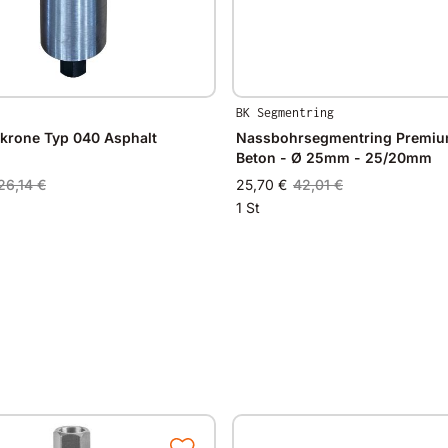
BK Segmentring
krone Typ 040 Asphalt
Nassbohrsegmentring Premium
Beton - Ø 25mm - 25/20mm
26,14 €
25,70 €
42,01 €
1 St