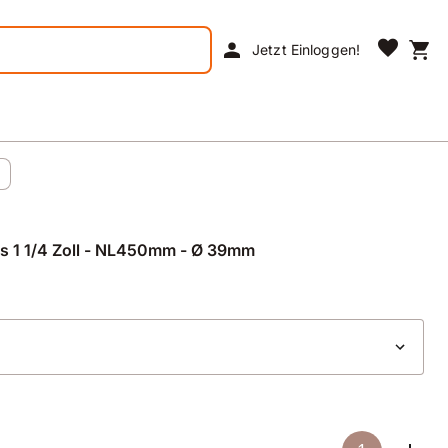
favorite
person
shopping_cart
Jetzt Einloggen!
s 1 1/4 Zoll - NL450mm - Ø 39mm