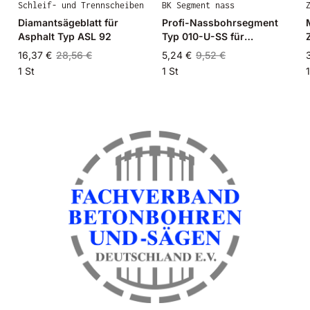
Schleif- und Trennscheiben
BK Segment nass
Diamantsägeblatt für
Profi-Nassbohrsegment
Asphalt Typ ASL 92
Typ 010-U-SS für
Granit/Beton
16,37 €
28,56 €
5,24 €
9,52 €
1 St
1 St
1