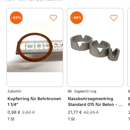
-63%
-48%
Zubehör
BK Segmentring
Kupferring für Bohrkronen
Nassbohrsegmentring
1 1/4"
Standard 015 für Beton - Ø
15mm - 15/10mm
0,98 €
2,62 €
21,77 €
42,25 €
1 St
1 St
1