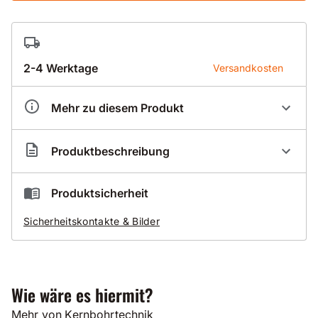
2-4 Werktage
Versandkosten
Mehr zu diesem Produkt
Artikelnummer
BZ11161
Produktbeschreibung
Tiefe
400 mm
Zentrierbohrer - Nutzlänge 400mm
Produktsicherheit
Sicherheitskontakte & Bilder
Wie wäre es hiermit?
Mehr von Kernbohrtechnik