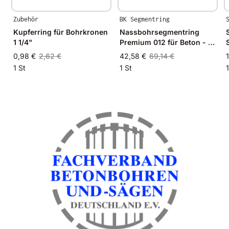
Zubehör
BK Segmentring
Kupferring für Bohrkronen
Nassbohrsegmentring
1 1/4"
Premium 012 für Beton - Ø
42mm - 42/35mm
0,98 €
2,62 €
42,58 €
69,14 €
1 St
1 St
1