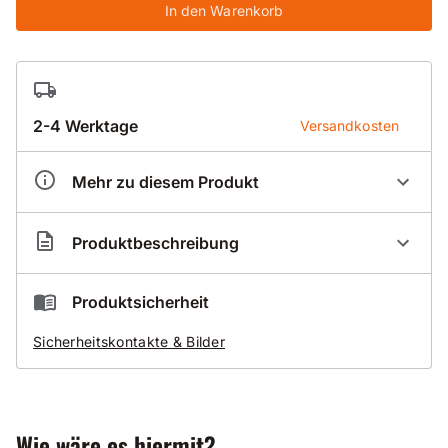
In den Warenkorb
2-4 Werktage
Versandkosten
Mehr zu diesem Produkt
Artikelnummer
BK1730186
Produktbeschreibung
Trockenbohrkrone mit Dachsegment
Standard 030-D
Produktsicherheit
Anschluss UNC 1 1/4 Zoll
Sicherheitskontakte & Bilder
NL400mm
zusätzlich erleichtert die Dach-Form das Anbohren
Anwendungsgebiete
Wie wäre es hiermit?