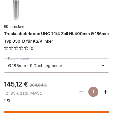
BK trocken
Trockenbohrkrone UNC 1 1/4 Zoll NL400mm Ø 186mm
Typ 030-D für KS/Klinker
(0)
Durchmesser
145,12 €
304,64 €
121,95 € zzgl. MwSt.
1 St