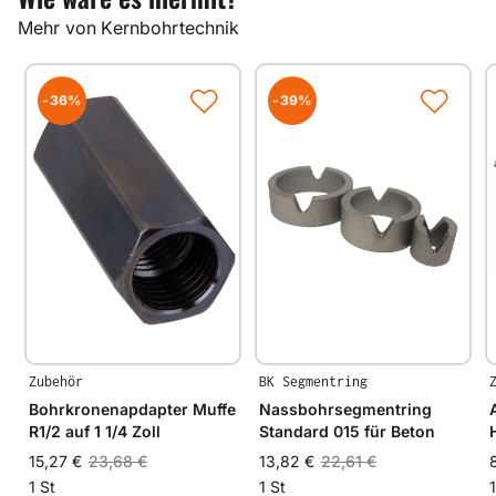
hochverdichteter Kalksandstein
Mehr von Kernbohrtechnik
Klinker
Nutzlängen
-36%
-39%
andere Nutzlängen auf Anfrage
Gut zu wissen
Alle unsere Produkte werden auf modernsten
Fertigungsmaschinen in Deutschland und im
angrenzenden West-Europa hergestellt.
Durch Verwendung hochwertiger Diamanten und
Bindungsmaterialien garantieren wir immer
gleichbleibende Spitzenqualität.
Zubehör
BK Segmentring
Bohrkronenapdapter Muffe
Nassbohrsegmentring
R1/2 auf 1 1/4 Zoll
Standard 015 für Beton
15,27 €
23,68 €
13,82 €
22,61 €
1 St
1 St
1