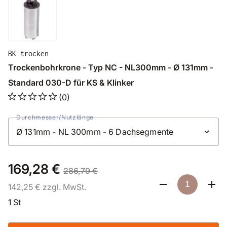
BK trocken
Trockenbohrkrone - Typ NC - NL300mm - Ø 131mm -
Standard 030-D für KS & Klinker
(0)
Durchmesser/Nutzlänge
169,28 €
286,79 €
142,25 € zzgl. MwSt.
1 St