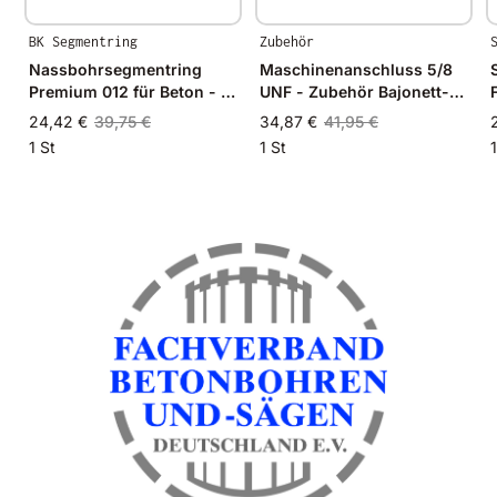
BK Segmentring
Zubehör
Nassbohrsegmentring
Maschinenanschluss 5/8
Premium 012 für Beton - Ø
UNF - Zubehör Bajonett-
24mm - 24/19mm
System
24,42 €
39,75 €
34,87 €
41,95 €
1 St
1 St
1