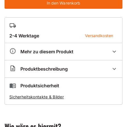
In den Warenkorb
2-4 Werktage
Versandkosten
Mehr zu diesem Produkt
Artikelnummer
BK1630131
Produktbeschreibung
Trockenbohrkrone mit Dachsegment Standard 030-
Produktsicherheit
D
Sicherheitskontakte & Bilder
mit Bajonett-Verschluss passend zu Cooler-System
Zusätzlich erleichtert die Dach-Form das Anbohren
Anwendungsgebiete
Wie wäre es hiermit?