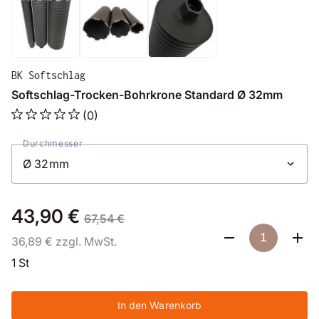
BK Softschlag
Softschlag-Trocken-Bohrkrone Standard Ø 32mm
(0)
Durchmesser
43,90 €
67,54 €
36,89 € zzgl. MwSt.
1 St
In den Warenkorb