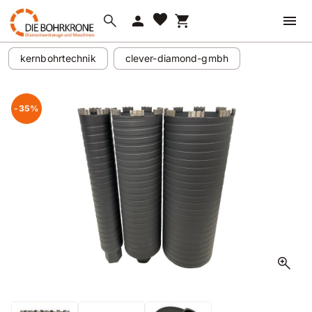
favorite
search
person
shopping_cart
kernbohrtechnik
clever-diamond-gmbh
-35%
zoom_in