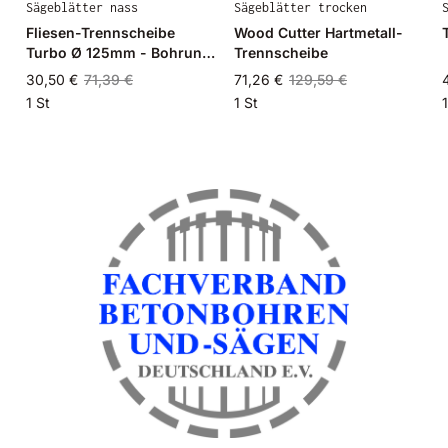
Sägeblätter nass
Sägeblätter trocken
Fliesen-Trennscheibe
Wood Cutter Hartmetall-
Turbo Ø 125mm - Bohrung
Trennscheibe
22,23
30,50 €
71,39 €
71,26 €
129,59 €
1 St
1 St