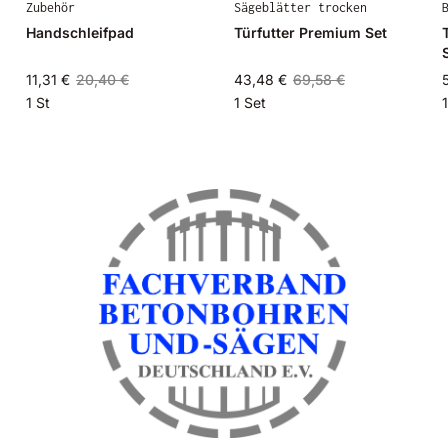
Zubehör
Sägeblätter trocken
Handschleifpad
Türfutter Premium Set
11,31 €
20,40 €
43,48 €
69,58 €
1 St
1 Set
1