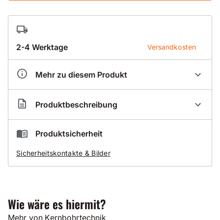
2-4 Werktage
Versandkosten
Mehr zu diesem Produkt
Artikelnummer
CL000080
Produktbeschreibung
Laser Drill Dia-Trockenbohrkrone - 56660
Produktsicherheit
Trockenbohrkrone für universellen Einsatz in
Sicherheitskontakte & Bilder
verschiedenen Materialien
guter Bohrvorschub durch spezielle Geometrie der
Turbosegmente
lasergeschweißte Segmente für höchste Sicherheit
und Haltbarkeit
Wie wäre es hiermit?
gute Standzeit
einfaches Handling
Mehr von Kernbohrtechnik