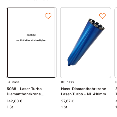
verwendbar auf Handbohrmaschinen
verbesserte Abfuhr des Bohrmehls durch
spiralförmigen Trägerkörper
Anschluss/Bohrung M16 IG
Nutzlänge 170 mm
BK nass
BK nass
5088 - Laser Turbo
Nass-Diamantbohrkrone
Diamantbohrkrone
Laser-Turbo - NL 410mm
Ø182mm
142,80 €
27,67 €
1 St
1 St
1