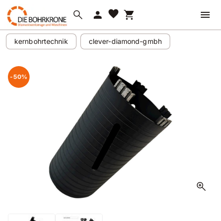
favorite
search
person
shopping_cart
kernbohrtechnik
clever-diamond-gmbh
-50%
zoom_in