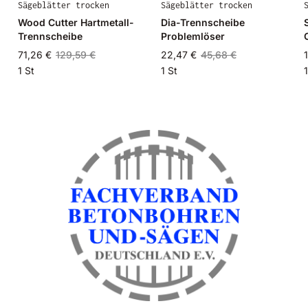
Sägeblätter trocken
Sägeblätter trocken
Wood Cutter Hartmetall-
Dia-Trennscheibe
Trennscheibe
Problemlöser
71,26 €
129,59 €
22,47 €
45,68 €
1 St
1 St
1