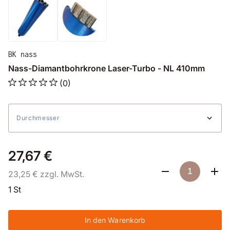
BK nass
Nass-Diamantbohrkrone Laser-Turbo - NL 410mm
(0)
Durchmesser
27,67 €
23,25 € zzgl. MwSt.
1 St
In den Warenkorb