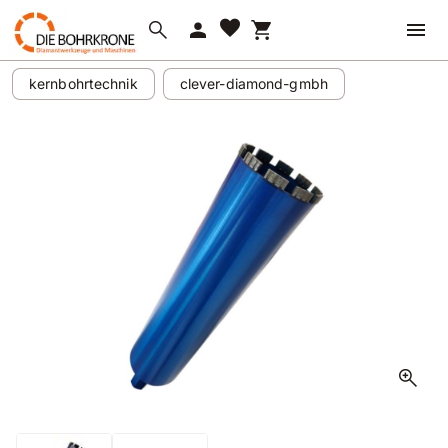
favorite
search
person
shopping_cart
kernbohrtechnik
clever-diamond-gmbh
zoom_in