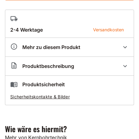
2-4 Werktage
Versandkosten
Mehr zu diesem Produkt
Artikelnummer
CL506627
Produktbeschreibung
Nass-Diamantbohrkrone Laser-Turbo
Produktsicherheit
Turbosegment für gute Schnittleistung in Beton,
Sicherheitskontakte & Bilder
Stahlbeton und Mauerwerk
lasergeschweißte Segmente sorgen für größte
Sicherheit gegen Segmentverlust
hoher Diamantsegmentbelag ermöglicht gute
Standzeitresultate
Wie wäre es hiermit?
ideal für den Hochbau und das Baunebengewerbe
geeignet
Mehr von Kernbohrtechnik