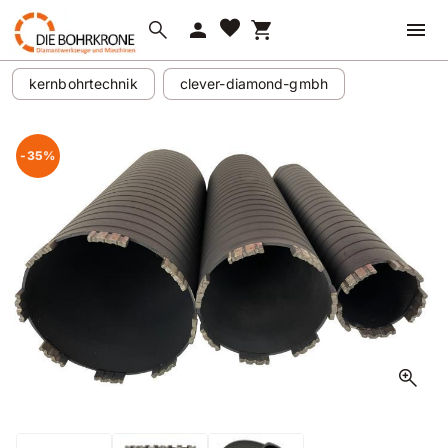
favorite
search
person
shopping_cart
kernbohrtechnik
clever-diamond-gmbh
-35%
zoom_in