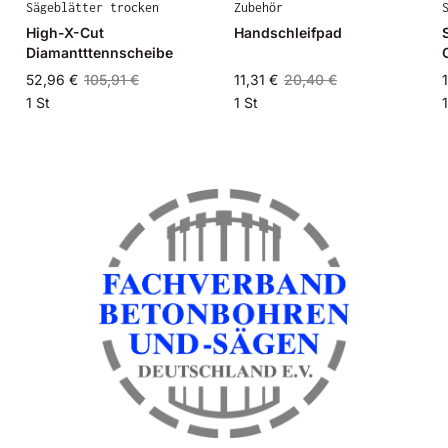
Sägeblätter trocken
Zubehör
High-X-Cut
Handschleifpad
Diamantttennscheibe
52,96 €
105,91 €
11,31 €
20,40 €
1 St
1 St
1