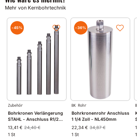
Gut zu wissen
Mehr von Kernbohrtechnik
Alle unsere Produkte werden auf modernsten
Fertigungsmaschinen in Deutschland und im
angrenzenden West-Europa hergestellt.
-45%
-36%
Durch Verwendung hochwertiger Diamanten und
Bindungsmaterialien garantieren wir immer
gleichbleibende Spitzenqualität.
Zubehör
BK Rohr
Bohrkronen Verlängerung
Bohrkronenrohr Anschluss
STAHL - Anschluss R1/2
1 1/4 Zoll - NL450mm
Zoll 100-500mm
13,41 €
24,40 €
22,34 €
34,87 €
1 St
1 St
1