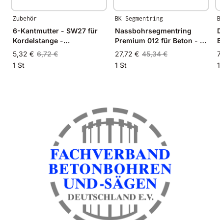
Zubehör
BK Segmentring
6-Kantmutter - SW27 für
Nassbohrsegmentring
Kordelstange -
Premium 012 für Beton - Ø
Rundgewinde
28mm - 28/23mm
5,32 €
6,72 €
27,72 €
45,34 €
1 St
1 St
1