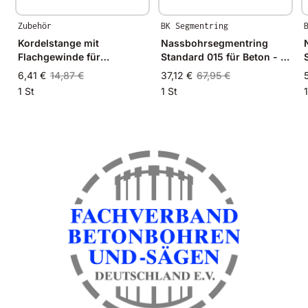
Zubehör
BK Segmentring
Kordelstange mit
Nassbohrsegmentring
Flachgewinde für
Standard 015 für Beton - Ø
S
Einschlag-Anker M12
40mm - 40/34mm
6,41 €
14,87 €
37,12 €
67,95 €
1 St
1 St
1