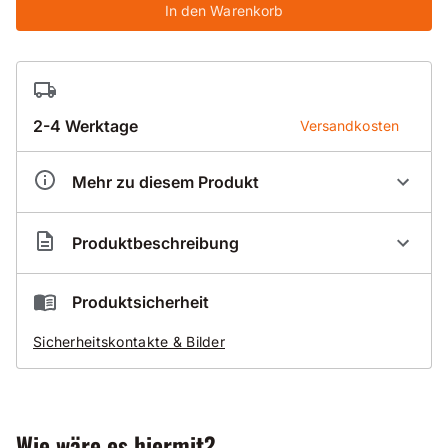
In den Warenkorb
2-4 Werktage
Versandkosten
Mehr zu diesem Produkt
Artikelnummer
BK070086
Produktbeschreibung
Profi-Nass-Bohrkrone 07-DIK
für Beton
Produktsicherheit
mit mittelharten und harten Zuschlägen
Sicherheitskontakte & Bilder
normal bis stark armiert
sehr schnittfreudig
zusätzlich erleichtert die Dach-Form das Anbohren
Wie wäre es hiermit?