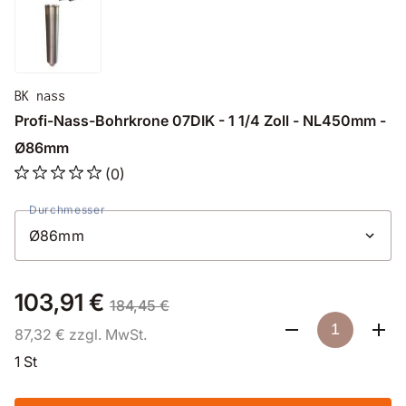
BK nass
Profi-Nass-Bohrkrone 07DIK - 1 1/4 Zoll - NL450mm -
Ø86mm
(0)
Durchmesser
103,91 €
184,45 €
87,32 € zzgl. MwSt.
1 St