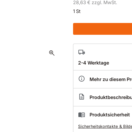
28,63 € zzgl. MwSt.
1 St
zoom_in
2-4 Werktage
Mehr zu diesem P
Artikelnummer
CL5
Produktbeschreib
Nass-Diamantbohrkrone 
Produktsicherheit
für super Schnittleis
Sicherheitskontakte & Bild
hoher Diamantsegment