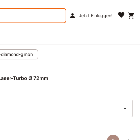
favorite
person
shopping_cart
Jetzt Einloggen!
r-diamond-gmbh
Laser-Turbo Ø 72mm