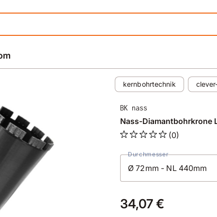
rom
kernbohrtechnik
cleve
BK nass
Nass-Diamantbohrkrone 
(0)
Durchmesser
34,07 €