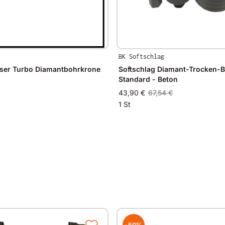
Ø 62mm
Ø 72mm
Ø 82mm
Ø 92mm
BK Softschlag
Ø 102mm
aser Turbo Diamantbohrkrone
Softschlag Diamant-Trocken-
Ø 112mm
Standard - Beton
Ø 122mm
43,90 €
67,54 €
Ø 132mm
1 St
Ø 152mm
Ø 162mm
Ø 182mm
Ø 200mm
Ø 225mm
Ø 250mm
-50%