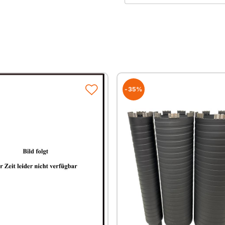
lasergeschweißte Seg
ideal für den Hochba
Anwendungsgebiete
Altbeton
Beton
Hohllochziegel
Mauerwerk
-35%
Waschbeton
Ziegel
Stahlbeton
abrasive Baustoffe
Beton stark armiert
Erhältlich in
Durchmesser
Ø 42mm
Ø 52mm