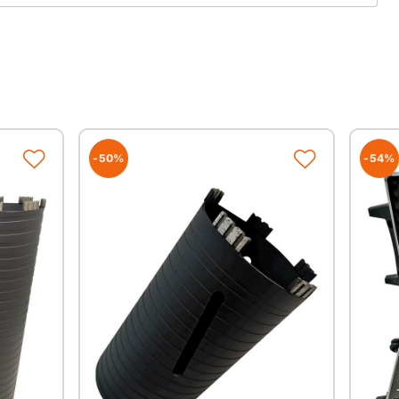
mente sorgen für Sicherheit gegen Segmentverlust
u und das Baunebengewerbe geeignet
-50%
-54%
Anschluss
Nutzlänge
Segmente
1 1/4"
440mm
4
1 1/4"
440mm
5