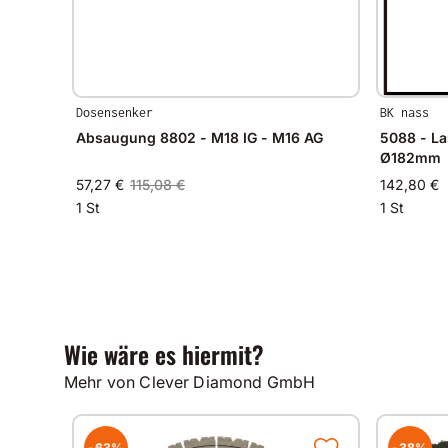
Dosensenker
BK nass
Absaugung 8802 - M18 IG - M16 AG
5088 - L
Ø182mm
57,27 €
115,08 €
142,80 €
1 St
1 St
Wie wäre es hiermit?
Mehr von Clever Diamond GmbH
-63%
-38%