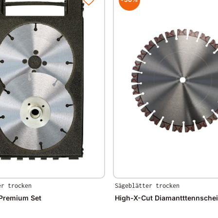
er trocken
Sägeblätter trocken
 Premium Set
High-X-Cut Diamantttennsche