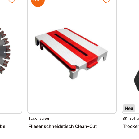
Neu
Tischsägen
BK Soft
ibe
Fliesenschneidetisch Clean-Cut
Trocke