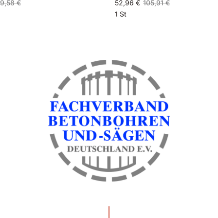
9,58 €
52,96 €
105,91 €
1 St